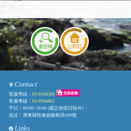
主題：
訂房
內容：
您好.請問7/5還有四人房嗎?謝謝您
回覆：
您好，目前還有二間面海四人房
2021/03/09 00:06:57
訪客：
曾先生
主題：
休息
內容：
請問有租房間休息2-3小時的嗎？
因為當天往返
回覆：
不好意思，目前沒有提供此服務喔!
2020/10/06 00:23:18
訪客：
劉晏瑜
主題：
統一編號
Contact
內容：
私密留言，只有版主能看見
回覆：
您好，民宿沒有開統編喔
客服專線：
03-9108509
客服專線：
03-9566862
2020/07/28 22:57:03
平日：09:00~18:00 (國定例假日除外)
訪客：
黃
地址：屏東縣恆春鎮船帆路690號
主題：
振興卷
內容：
私密留言，只有版主能看見
Links
回覆：
您好，尾款可使已用振興券，但訂金就無法使