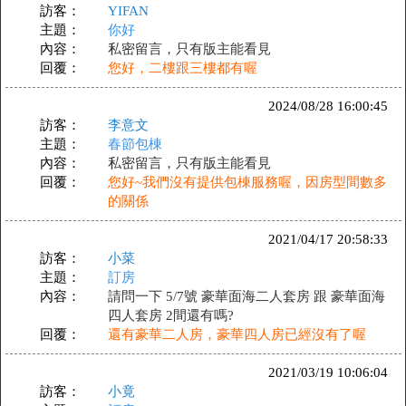
訪客：
YIFAN
主題：
你好
內容：
私密留言，只有版主能看見
回覆：
您好，二樓跟三樓都有喔
2024/08/28 16:00:45
訪客：
李意文
主題：
春節包棟
內容：
私密留言，只有版主能看見
回覆：
您好~我們沒有提供包棟服務喔，因房型間數多
的關係
2021/04/17 20:58:33
訪客：
小菜
主題：
訂房
內容：
請問一下 5/7號 豪華面海二人套房 跟 豪華面海
四人套房 2間還有嗎?
回覆：
還有豪華二人房，豪華四人房已經沒有了喔
2021/03/19 10:06:04
訪客：
小竟