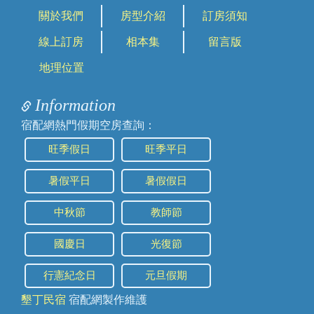
用了喔。另外振興券是不找零的喔
關於我們
房型介紹
訂房須知
線上訂房
相本集
留言版
2020/05/03 16:22:57
訪客：
林小姐
地理位置
主題：
詢問房價
內容：
私密留言，只有版主能看見
Information
回覆：
林小姐，7/4目前還有房間，不過因為民宿主人
本身也住在裡面，這邊需要先告知您，如有需
宿配網熱門假期空房查詢：
要可以直接下訂全部房型，總房價可以再打九
折喔～歡迎使用線上訂房預定房間
旺季假日
旺季平日
2017/12/01 19:50:41
暑假平日
暑假假日
訪客：
羽晴
主題：
住宿
中秋節
教師節
內容：
私密留言，只有版主能看見
回覆：
您好，民宿有提供早餐。對面有免費停車空
國慶日
光復節
間，算好停，不用擔心停車問題。民宿位在船
帆石，過去墾丁大街車程約2-3分鐘
行憲紀念日
元旦假期
2017/10/04 14:16:30
墾丁民宿
宿配網製作維護
訪客：
Jessie