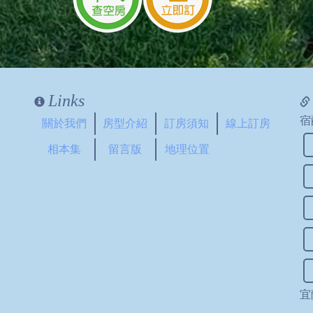
Links
宿
關於我們
房型介紹
訂房須知
線上訂房
相本集
留言版
地理位置
宜