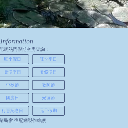
Information
配網熱門假期空房查詢：
旺季假日
旺季平日
暑假平日
暑假假日
中秋節
教師節
國慶日
光復節
行憲紀念日
元旦假期
蘭民宿
宿配網製作維護