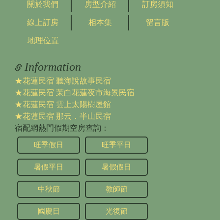
關於我們
房型介紹
訂房須知
線上訂房
相本集
留言版
地理位置
Information
★花蓮民宿 聽海說故事民宿
★花蓮民宿 茉白花蓮夜市海景民宿
★花蓮民宿 雲上太陽樹屋館
★花蓮民宿 那云．半山民宿
宿配網熱門假期空房查詢：
旺季假日
旺季平日
暑假平日
暑假假日
中秋節
教師節
國慶日
光復節