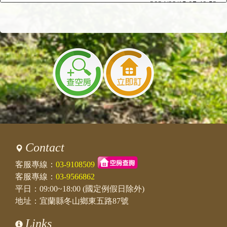
2024/09/15 07:40:52
訪客：
許雅婷
主題：
訂房詢問
內容：
請問
1.我們有14個大人一個嬰兒您提供的房間數是2
人房4間,四人房1間,但我們的2人房要各加一床,
請問總共費用是多少(9/28)
回覆：
您好：不好意思～我們只有三間雙人可以加
床，費用是14900+500*3=16400
2024/09/11 09:10:42
訪客：
潘先生
主題：
請問是哪裡室內不能喝酒呢
內容：
私密留言，只有版主能看見
Contact
回覆：
室內可以喝酒哦
客服專線：
03-9108509
2024/08/30 10:06:54
客服專線：
03-9566862
訪客：
包
平日：09:00~18:00 (國定例假日除外)
主題：
停車位問題
地址：宜蘭縣冬山鄉東五路87號
內容：
私密留言，只有版主能看見
回覆：
您好：我們停車區可以停四台車，另外中庭可
Links