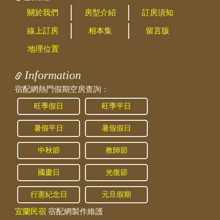
以停1-2台，謝謝
關於我們
房型介紹
訂房須知
2024/08/14 21:50:54
線上訂房
相本集
留言版
訪客：
萱
主題：
寵物
地理位置
內容：
私密留言，只有版主能看見
回覆：
目前沒有提供毛小孩入住哦
Information
2024/07/14 17:23:29
宿配網熱門假期空房查詢：
訪客：
妙
主題：
包棟
旺季假日
旺季平日
內容：
私密留言，只有版主能看見
回覆：
我們會收2000押金，環境復原會退還～
暑假平日
暑假假日
2024/07/14 00:16:29
中秋節
教師節
訪客：
妙
主題：
包棟
國慶日
光復節
內容：
私密留言，只有版主能看見
回覆：
您好，有哦，如有需要再麻煩下訂後幫我備註
行憲紀念日
元旦假期
您要的房型需求
宜蘭民宿
宿配網製作維護
2024/03/01 02:48:26