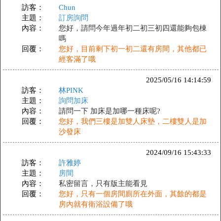
訪客：
Chun
主題：
訂房詢問
內容：
您好，請問今年過年初二初三初四還能夠包棟
嗎
回覆：
您好，目前剩下初一初二還有房間，其他都已
經客滿了哦
2025/05/16 14:14:59
訪客：
林PINK
主題：
詢問加床
內容：
請問一下 加床是加哪一種床呢?
回覆：
您好，我們三樓是加雙人床墊，二樓雙人是加
沙發床
2024/09/16 15:43:33
訪客：
許雅婷
主題：
房間
內容：
私密留言，只有版主能看見
回覆：
您好，只有一個房間廁所在外面，其餘的都是
房內就有衛浴設備了哦