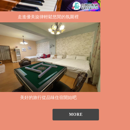
走進優美旋律輕鬆悠閒的氛圍裡
美好的旅行從品味住宿開始吧
MORE