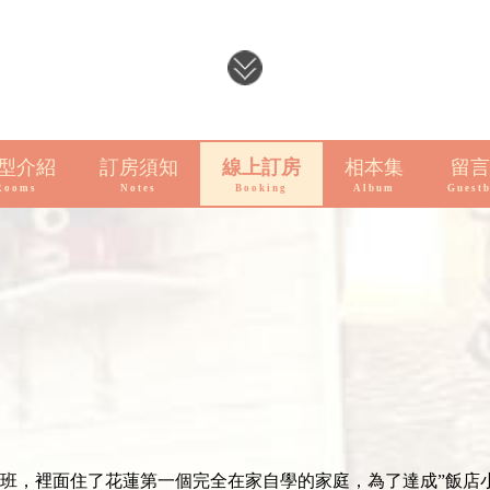
型介紹
訂房須知
線上訂房
相本集
留言
Rooms
Notes
Booking
Album
Guest
韻音樂班，裡面住了花蓮第一個完全在家自學的家庭，為了達成”飯