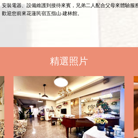
、安裝電器、設備維護到接待來賓，兄弟二人配合父母來體驗服
歡迎您前來花蓮民宿五指山-建林館。
精選照片