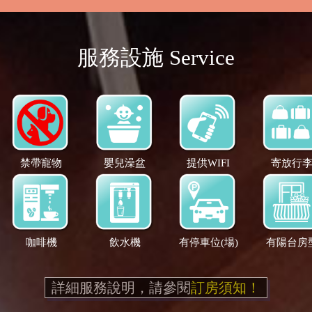
服務設施 Service
禁帶寵物
嬰兒澡盆
提供WIFI
寄放行
咖啡機
飲水機
有停車位(場)
有陽台房
詳細服務說明，請參閱
訂房須知！