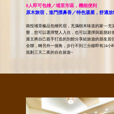
8人即可包棟／埔里市區，機能便利
原木旅宿，進門撲鼻香／特色湯屋，舒適放
南投埔里榛品包棟民宿，充滿樹木味道的家~~充
覺，您可以選擇雙人入住，也可以選擇與親朋好
屋主將自己親手打造的別館分享給旅遊的朋友居
全聯，轉另外一個角，步行不到三分鐘即有24小
規劃三天二夜的自在旅遊~