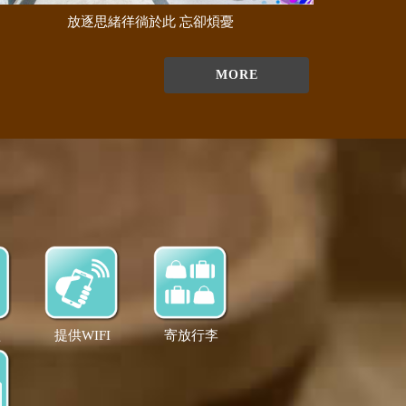
放逐思緒徉徜於此 忘卻煩憂
MORE
盆
提供WIFI
寄放行李