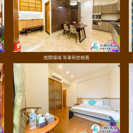
悠閒場域 等著與您相遇