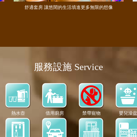
舒適套房 讓悠閒的生活填進更多無限的想像
服務設施 Service
熱水壺
借用廚房
禁帶寵物
嬰兒澡