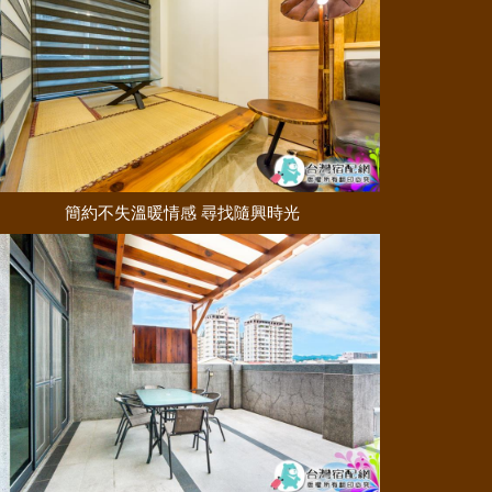
簡約不失溫暖情感 尋找隨興時光