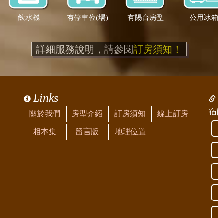
飲水機
有停車位(場)
有陽台房型
公用冰
詳細服務說明，請參閱
訂房須知！
Links
宿
關於我們
房型介紹
訂房須知
線上訂房
相本集
留言版
地理位置