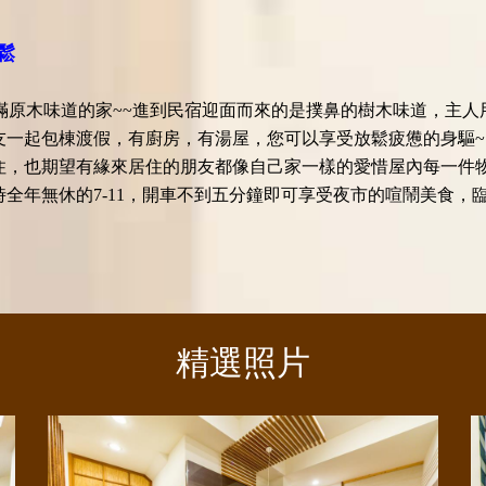
鬆
滿原木味道的家~~進到民宿迎面而來的是撲鼻的樹木味道，主
友一起包棟渡假，有廚房，有湯屋，您可以享受放鬆疲憊的身驅~
住，也期望有緣來居住的朋友都像自己家一樣的愛惜屋內每一件
時全年無休的7-11，開車不到五分鐘即可享受夜市的喧鬧美食
精選照片