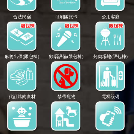
合法民宿
可刷國旅卡
公用客廳
麻將出借(限包棟)
歡唱設備(限包棟)
烤肉場地(限包棟)
代訂烤肉食材
禁帶寵物
電梯設備