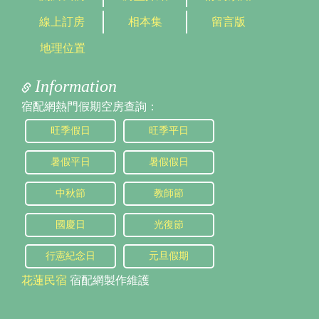
線上訂房
相本集
留言版
地理位置
Information
宿配網熱門假期空房查詢：
旺季假日
旺季平日
暑假平日
暑假假日
中秋節
教師節
國慶日
光復節
行憲紀念日
元旦假期
花蓮民宿
宿配網製作維護