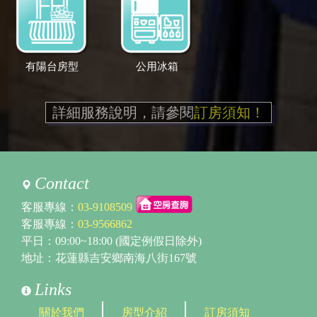
有陽台房型
公用冰箱
詳細服務說明，請參閱
訂房須知！
Contact
客服專線：
03-9108509
客服專線：
03-9566862
平日：09:00~18:00 (國定例假日除外)
地址：花蓮縣吉安鄉南海八街167號
Links
關於我們
房型介紹
訂房須知