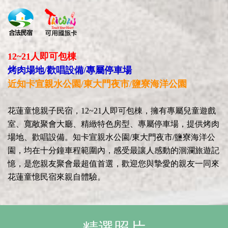
12~21人即可包棟
烤肉場地/歡唱設備/專屬停車場
近​知卡宣親水公園/東大門夜市/鹽寮海洋公園
花蓮童憶親子民宿，12~21人即可包棟，擁有專屬兒童遊戲
室、寬敞聚會大廳、精緻特色房型、專屬停車場，提供烤肉
場地、歡唱設備。知卡宣親水公園/東大門夜市/鹽寮海洋公
園，均在十分鐘車程範圍內，感受最讓人感動的洄瀾旅遊記
憶，是您親友聚會最超值首選，歡迎您與摯愛的親友一同來
花蓮童憶民宿來親自體驗。