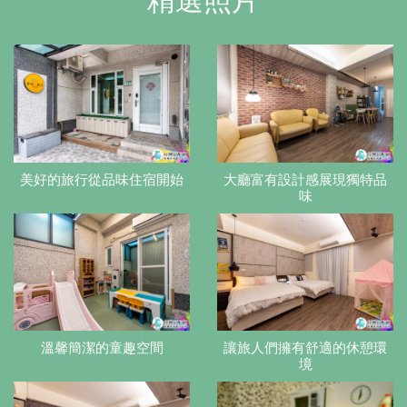
精選照片
美好的旅行從品味住宿開始
大廳富有設計感展現獨特品
味
溫馨簡潔的童趣空間
讓旅人們擁有舒適的休憩環
境