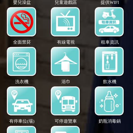
嬰兒澡盆
兒童遊戲區
提供WIFI
全面禁菸
有線電視
租車資訊
洗衣機
浴巾
飲水機
有停車位(場)
可停遊覽車
奶瓶消毒鍋