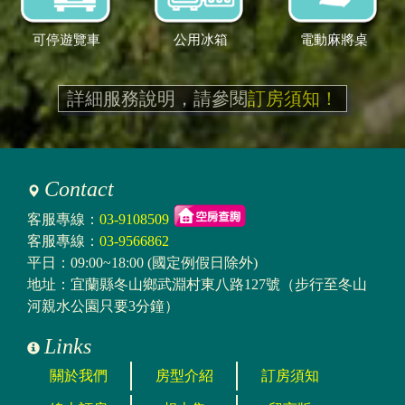
可停遊覽車
公用冰箱
電動麻將桌
詳細服務說明，請參閱
訂房須知！
Contact
客服專線：
03-9108509
客服專線：
03-9566862
平日：09:00~18:00 (國定例假日除外)
地址：宜蘭縣冬山鄉武淵村東八路127號（步行至冬山
河親水公園只要3分鐘）
Links
關於我們
房型介紹
訂房須知