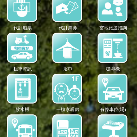
代訂船票
代訂票券
當地旅遊諮詢
租車資訊
浴巾
咖啡機
飲水機
一樓孝親房
有停車位(場)