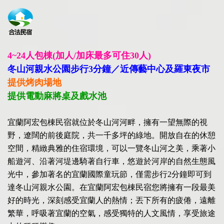
4~24人包棟
(
加人
/
加床最多可住
30人)
冬山河親水公園步行3分鐘／近傳藝中心及羅東夜市
提供烤肉場地
提供電動麻將桌及戲水池
宜蘭阿宏包棟民宿就位於冬山河河畔，擁有一望無際的視
野，遼闊的前後庭院，共一千多坪的綠地。開放自在的休憩
空間，精緻典雅的住宿環境，可以一覽冬山河之美，乘著小
船遊河、沿著河堤邊騎著自行車，悠遊於河岸的自然生態風
光中，參加著名的宜蘭國際童玩節，僅需步行2分鐘即可到
達冬山河親水公園。在宜蘭阿宏包棟民宿您將擁有一段最美
好的時光，深刻感受宜蘭人的熱情；丟下所有的疲倦，遠離
繁華，呼吸著宜蘭的空氣，感受獨特的人文風情，享受旅途