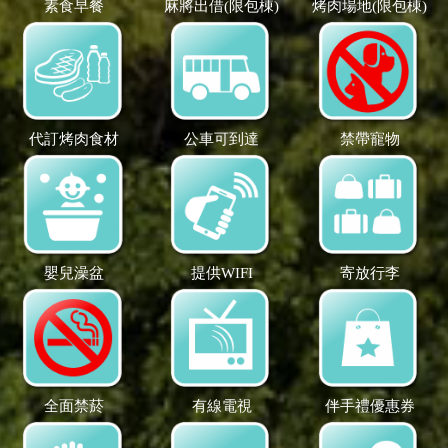
素食早餐
麻將出借(限包棟)
烤肉場地(限包棟)
代訂烤肉食材
公車可到達
禁帶寵物
嬰兒澡盆
提供WIFI
寄放行李
全面禁菸
有線電視
伴手禮優惠券