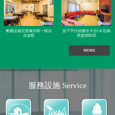
餐廳設備完善像回家一樣自
放下平日煩擾在卡拉OK包廂
在放鬆
裡盡情歡唱
MORE
服務設施 Service