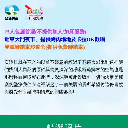
23人包層首選(不提供加人/加床服務)
近東大門夜市、提供烤肉場地及卡拉OK歡唱
雙潭腳踏車步道旁(提供免費腳踏車)
安澤居就在不久的以前不經意的經過了花蓮市郊來到這裡我
們找到大自然的原始與純真深深的呼吸就連鄉村的空氣也是
那麼輕而易取就在此時，深深地被此景吸引一切的決定是那
麼的堅決我們在這裡築起了一個美麗的居所希望將這份喜悅
與感受分享給您期待您的親臨參與!!