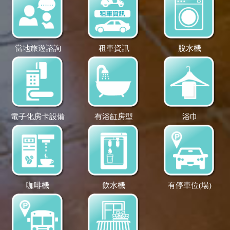
當地旅遊諮詢
租車資訊
脫水機
電子化房卡設備
有浴缸房型
浴巾
咖啡機
飲水機
有停車位(場)