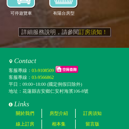
可停遊覽車
有陽台房型
詳細服務說明，請參閱
訂房須知！
Contact
客服專線：
03-9108509
客服專線：
03-9566862
平日：09:00~18:00 (國定例假日除外)
地址：花蓮縣吉安鄉仁安村海濱106-8號
Links
關於我們
房型介紹
訂房須知
線上訂房
相本集
留言版