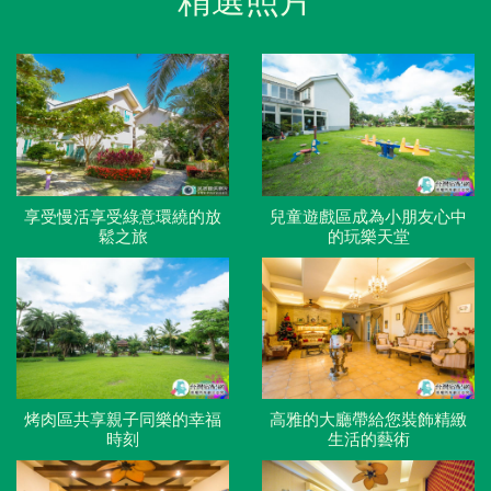
精選照片
享受慢活享受綠意環繞的放
兒童遊戲區成為小朋友心中
鬆之旅
的玩樂天堂
烤肉區共享親子同樂的幸福
高雅的大廳帶給您裝飾精緻
時刻
生活的藝術