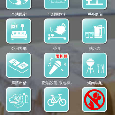
合法民宿
可刷國旅卡
戶外庭園
公用客廳
茶具
熱水壺
麻將出借
歡唱設備(限包棟)
烤肉場地