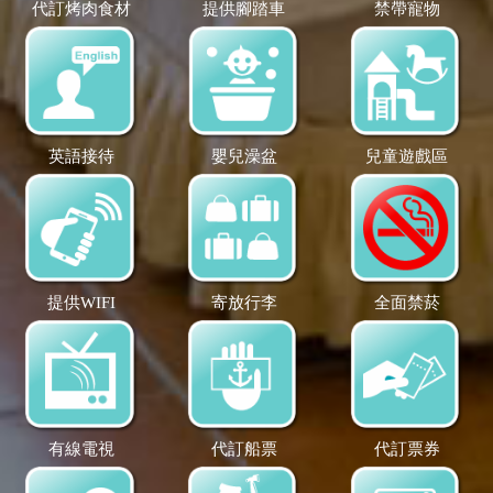
代訂烤肉食材
提供腳踏車
禁帶寵物
英語接待
嬰兒澡盆
兒童遊戲區
提供WIFI
寄放行李
全面禁菸
有線電視
代訂船票
代訂票券