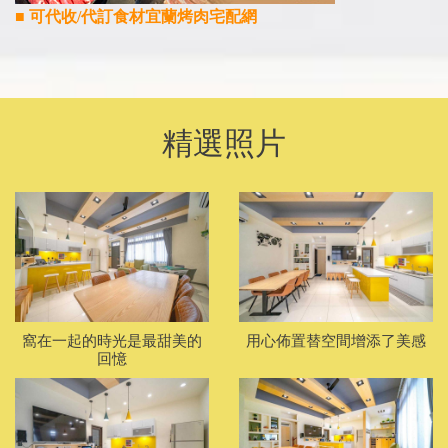
■ 可代收/代訂食材
宜蘭烤肉宅配網​
精選照片
窩在一起的時光是最甜美的
用心佈置替空間增添了美感
回憶