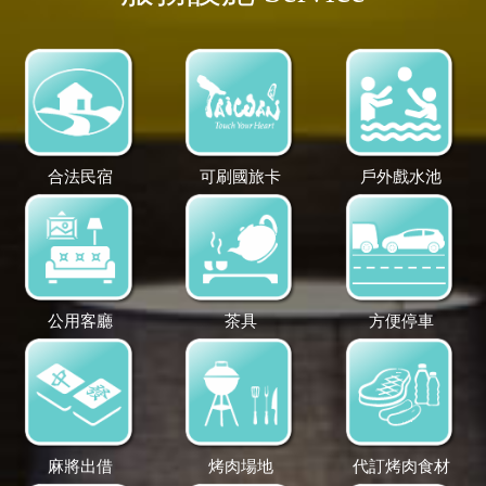
合法民宿
可刷國旅卡
戶外戲水池
公用客廳
茶具
方便停車
麻將出借
烤肉場地
代訂烤肉食材