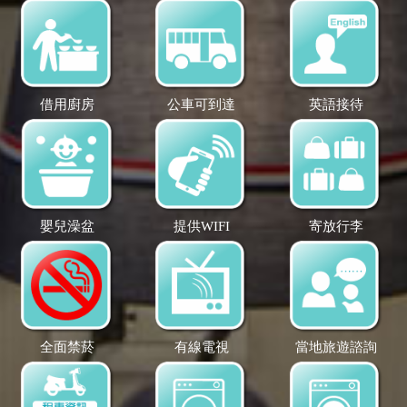
借用廚房
公車可到達
英語接待
嬰兒澡盆
提供WIFI
寄放行李
全面禁菸
有線電視
當地旅遊諮詢