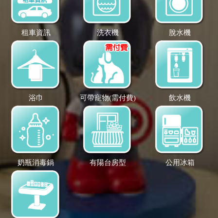
租車資訊
洗衣機
脫水機
浴巾
可帶寵物(需付費)
飲水機
奶瓶消毒鍋
有陽台房型
公用冰箱