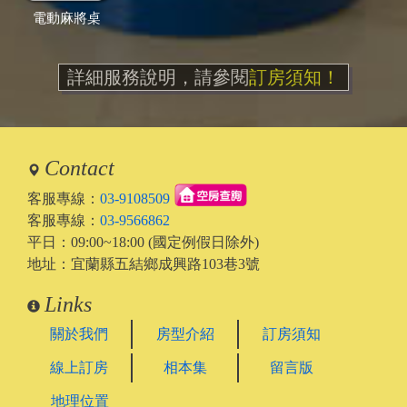
電動麻將桌
詳細服務說明，請參閱
訂房須知！
Contact
客服專線：
03-9108509
客服專線：
03-9566862
平日：09:00~18:00 (國定例假日除外)
地址：宜蘭縣五結鄉成興路103巷3號
Links
關於我們
房型介紹
訂房須知
線上訂房
相本集
留言版
地理位置