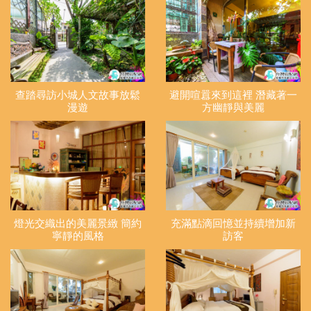
查踏尋訪小城人文故事放鬆
避開喧囂來到這裡 潛藏著一
漫遊
方幽靜與美麗
燈光交織出的美麗景緻 簡約
充滿點滴回憶並持續增加新
寧靜的風格
訪客