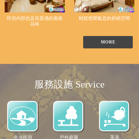
民宿內部也是高質感的風格
輕鬆悠閒氣息的舒眠空間
品味
MORE
服務設施 Service
合法民宿
戶外庭園
茶具