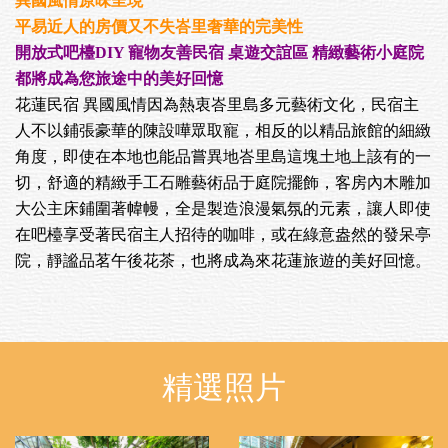
異國風情原味呈現
平易近人的房價又不失峇里奢華的完美性
開放式吧檯DIY 寵物友善民宿 桌遊交誼區 精緻藝術小庭院
都將成為您旅途中的美好回憶
花蓮民宿 異國風情因為熱衷峇里島多元藝術文化，民宿主
人不以鋪張豪華的陳設嘩眾取寵，相反的以精品旅館的細緻
角度，即使在本地也能品嘗異地峇里島這塊土地上該有的一
切，舒適的精緻手工石雕藝術品于庭院擺飾，客房內木雕加
大公主床鋪圍著幃幔，全是製造浪漫氣氛的元素，讓人即使
在吧檯享受著民宿主人招待的咖啡，或在綠意盎然的發呆亭
院，靜謐品茗午後花茶，也將成為來花蓮旅遊的美好回憶。
精選照片