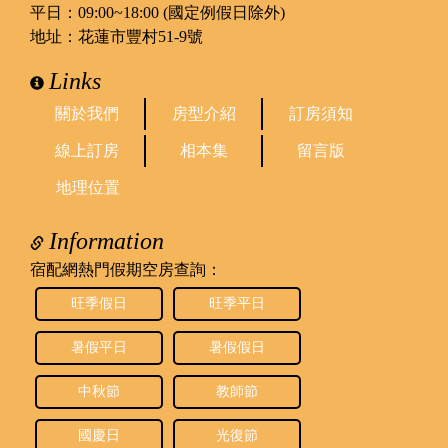
平日：09:00~18:00 (國定例假日除外)
地址：花蓮市豐村51-9號
Links
關於我們
房型介紹
訂房須知
線上訂房
相本集
留言版
地理位置
Information
宿配網熱門假期空房查詢：
旺季假日
旺季平日
暑假平日
暑假假日
中秋節
教師節
國慶日
光復節