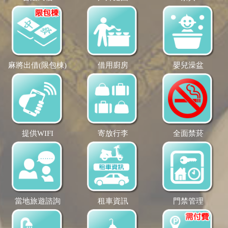
麻將出借(限包棟)
借用廚房
嬰兒澡盆
提供WIFI
寄放行李
全面禁菸
當地旅遊諮詢
租車資訊
門禁管理