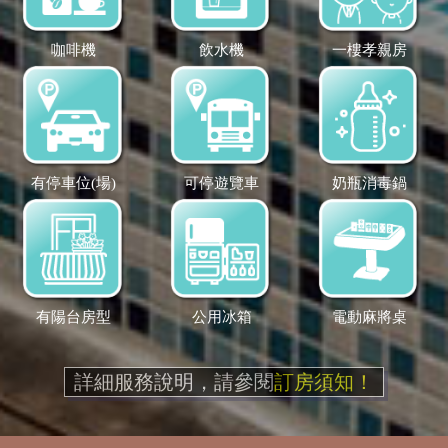
咖啡機
飲水機
一樓孝親房
有停車位(場)
可停遊覽車
奶瓶消毒鍋
有陽台房型
公用冰箱
電動麻將桌
詳細服務說明，請參閱
訂房須知！