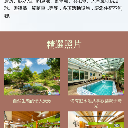
廚房、戲水池、釣魚池、籃球場、羽毛球、大草皮可踢足
球、盪鞦韆、腳踏車...等等，多項活動設施，讓您住宿不無
聊。
精選照片
自然生態的怡人景致
備有戲水池共享歡樂親子時
光