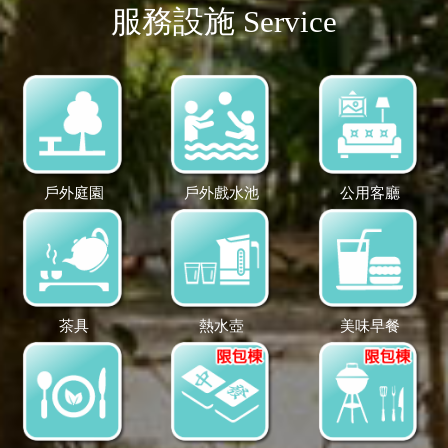
服務設施 Service
戶外庭園
戶外戲水池
公用客廳
茶具
熱水壺
美味早餐