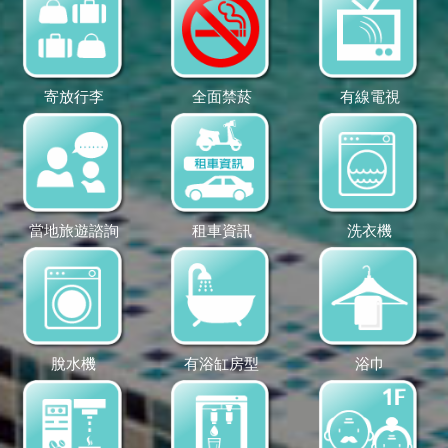
寄放行李
全面禁菸
有線電視
當地旅遊諮詢
租車資訊
洗衣機
脫水機
有浴缸房型
浴巾