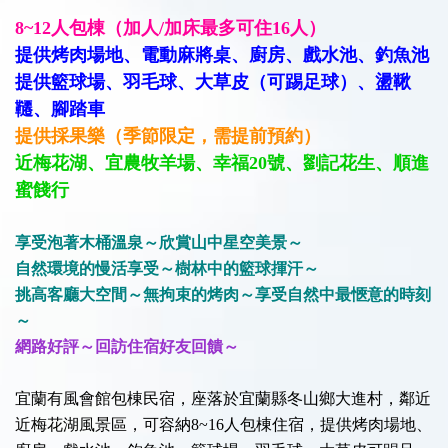
8~12人包棟
（
加人
/
加床最多可住16人）
提供烤肉場地、電動麻將桌、廚房、戲水池、釣魚池
提供籃球場、羽毛球、大草皮（可踢足球）、盪鞦
韆、腳踏車
提供採果樂（季節限定，需提前預約）
近梅花湖、宜農牧羊場、幸福20號、劉記花生、順進
蜜餞行
享受泡著木桶溫泉～欣賞山中星空美景～
自然環境的慢活享受～樹林中的籃球揮汗～
挑高客廳大空間～無拘束的烤肉～享受自然中最愜意的時刻
～
網路好評～回訪住宿好友回饋～
宜蘭有風會館包棟民宿，座落於宜蘭縣冬山鄉大進村，鄰近
近梅花湖風景區，可容納8~16人包棟住宿，提供烤肉場地、