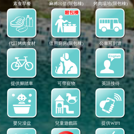
素食早餐
麻將出借(限包棟)
烤肉場地(限包棟)
代訂烤肉食材
借用廚房(限包棟)
公車可到達
提供腳踏車
可帶寵物
英語接待
嬰兒澡盆
兒童遊戲區
提供WIFI