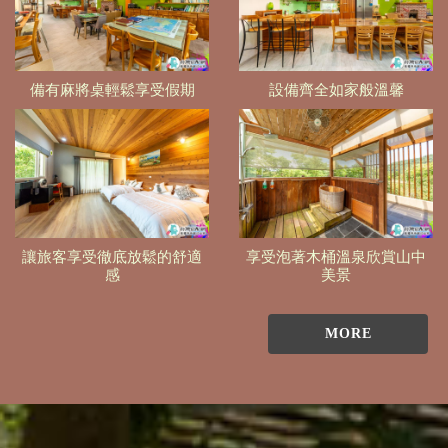
備有麻將桌輕鬆享受假期
設備齊全如家般溫馨
讓旅客享受徹底放鬆的舒適
享受泡著木桶溫泉欣賞山中
感
美景
MORE