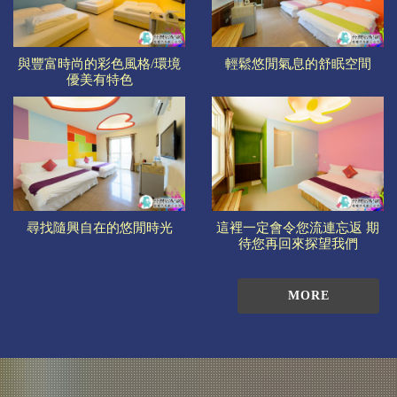
與豐富時尚的彩色風格/環境
輕鬆悠閒氣息的舒眠空間
優美有特色
尋找隨興自在的悠閒時光
這裡一定會令您流連忘返 期
待您再回來探望我們
MORE