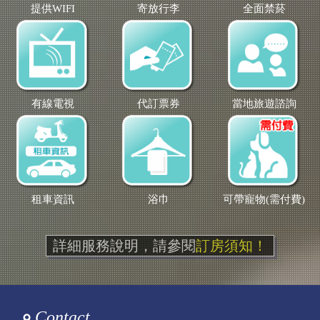
提供WIFI
寄放行李
全面禁菸
有線電視
代訂票券
當地旅遊諮詢
租車資訊
浴巾
可帶寵物(需付費)
詳細服務說明，請參閱
訂房須知！
Contact