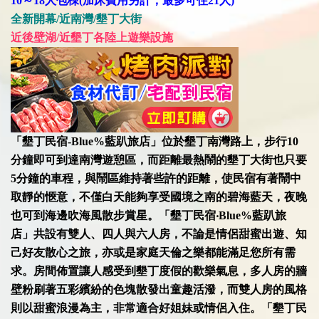
10～18人包棟(加床費用另計，最多可住21人)
全新開幕/近南灣/墾丁大街
近後壁湖/近墾丁各陸上遊樂設施
「墾丁民宿-Blue%藍趴旅店」位於墾丁南灣路上，步行10
分鐘即可到達南灣遊憩區，而距離最熱鬧的墾丁大街也只要
5分鐘的車程，與鬧區維持著些許的距離，使民宿有著鬧中
取靜的愜意，不僅白天能夠享受國境之南的碧海藍天，夜晚
也可到海邊吹海風散步賞星。「墾丁民宿‧Blue%藍趴旅
店」共設有雙人、四人與六人房，不論是情侶甜蜜出遊、知
己好友散心之旅，亦或是家庭天倫之樂都能滿足您所有需
求。房間佈置讓人感受到墾丁度假的歡樂氣息，多人房的牆
壁粉刷著五彩繽紛的色塊散發出童趣活潑，而雙人房的風格
則以甜蜜浪漫為主，非常適合好姐妹或情侶入住。「墾丁民