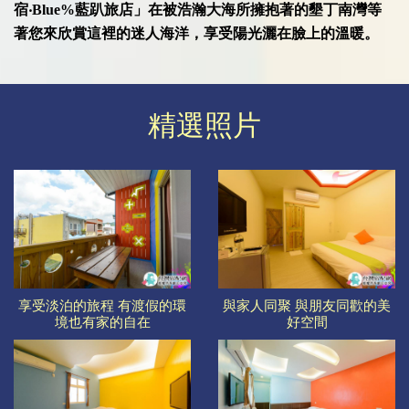
宿‧Blue%藍趴旅店」在被浩瀚大海所擁抱著的墾丁南灣等
著您來欣賞這裡的迷人海洋，享受陽光灑在臉上的溫暖。
精選照片
享受淡泊的旅程 有渡假的環
與家人同聚 與朋友同歡的美
境也有家的自在
好空間