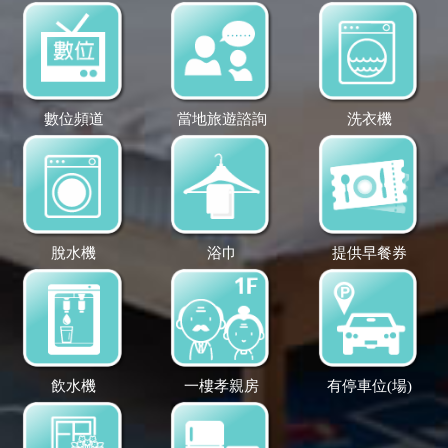
數位頻道
當地旅遊諮詢
洗衣機
脫水機
浴巾
提供早餐券
飲水機
一樓孝親房
有停車位(場)