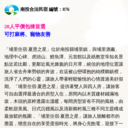
南投合法民宿 編號：876
20人平價包棟首選
可打麻將、寵物友善
「埔里住宿‧夏恩之星」位於南投縣埔里鎮，與埔里酒廠、
地理中心碑、虎頭山、鯉魚潭、元首館以及紙教堂等知名景
點近若比鄰，更鄰近風光旖旎的日月潭，絕佳的地理位置讓
旅人省去舟車勞頓的奔波，在這被山巒環抱的純樸鄉鎮裡，
洗淨了人們的心靈，讓旅人帶著輕鬆愉悅的心情渡過美好假
期。「埔里住宿‧夏恩之星」提供著雙人與四人房，讓旅客
可自由選擇最適合的房型入住，房間內以木質建材鋪滿地
坂，木頭的原粹透露出溫暖，每間房型皆有不同的風格，由
柔軟甜美風、日式沉穩風以及清新鄉村風三種不同主題構成
最放鬆的氛圍，「埔里住宿‧夏恩之星」讓旅人脫離都市的
塵囂，愜意自在的享受度假時光，將身心充飽電，迎接下一