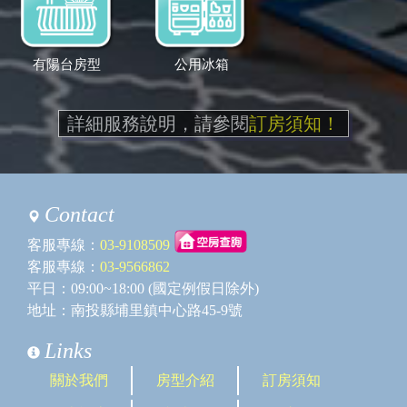
有陽台房型
公用冰箱
詳細服務說明，請參閱
訂房須知！
Contact
客服專線：
03-9108509
客服專線：
03-9566862
平日：09:00~18:00 (國定例假日除外)
地址：南投縣埔里鎮中心路45-9號
Links
關於我們
房型介紹
訂房須知