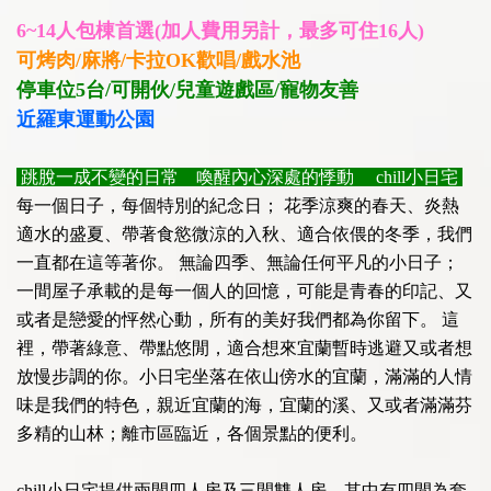
6~14人包棟首選(加人費用另計，最多可住16人)
可烤肉/麻將/卡拉OK歡唱/戲水池
停車位5台/可開伙/兒童遊戲區/寵物友善
近羅東運動公園
跳脫一成不變的日常 喚醒內心深處的悸動 chill小日宅
每一個日子，每個特別的紀念日； 花季涼爽的春天、炎熱
適水的盛夏、帶著食慾微涼的入秋、適合依偎的冬季，我們
一直都在這等著你。 無論四季、無論任何平凡的小日子；
一間屋子承載的是每一個人的回憶，可能是青春的印記、又
或者是戀愛的怦然心動，所有的美好我們都為你留下。 這
裡，帶著綠意、帶點悠閒，適合想來宜蘭暫時逃避又或者想
放慢步調的你。小日宅坐落在依山傍水的宜蘭，滿滿的人情
味是我們的特色，親近宜蘭的海，宜蘭的溪、又或者滿滿芬
多精的山林；離市區臨近，各個景點的便利。
chill小日宅提供兩間四人房及三間雙人房，其中有四間為套