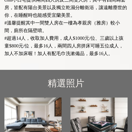
房，皆配有陽台美景以及獨立乾濕分離衛浴，讓遠離塵世的
你，在睡醒時也能感受宜蘭美景。
#溫馨提醒其中一間雙人房在一樓為孝親房（雅房）較小
間，廁所在隔壁唷。
#超過14人，收取加人費用，成人$1000元/位、三歲以上孩
童$800元/位，最多16人，兩間四人房拼床可睡五位成人，
加人不加床喔！加人有配毛巾洗漱備品，最多16人。
精選照片