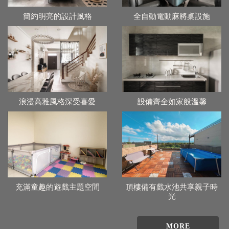
簡約明亮的設計風格
全自動電動麻將桌設施
浪漫高雅風格深受喜愛
設備齊全如家般溫馨
充滿童趣的遊戲主題空間
頂樓備有戲水池共享親子時
光
MORE