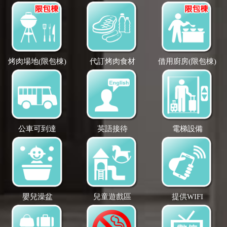
烤肉場地(限包棟)
代訂烤肉食材
借用廚房(限包棟)
公車可到達
英語接待
電梯設備
嬰兒澡盆
兒童遊戲區
提供WIFI