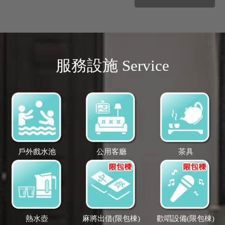
服務設施 Service
戶外戲水池
公用客廳
茶具
熱水壺
麻將出借(限包棟)
歡唱設備(限包棟)