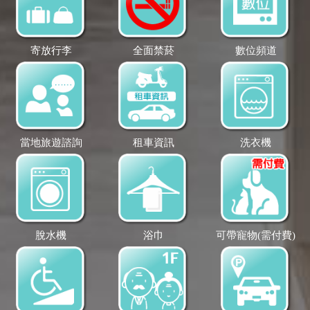
寄放行李
全面禁菸
數位頻道
當地旅遊諮詢
租車資訊
洗衣機
脫水機
浴巾
可帶寵物(需付費)