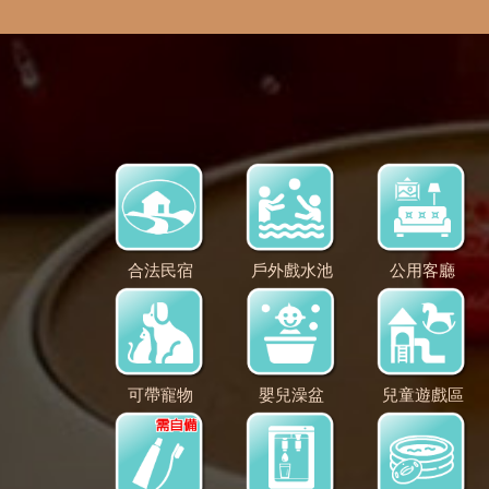
合法民宿
戶外戲水池
公用客廳
可帶寵物
嬰兒澡盆
兒童遊戲區