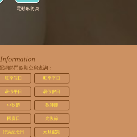
箱
電動麻將桌
Information
配網熱門假期空房查詢：
旺季假日
旺季平日
暑假平日
暑假假日
中秋節
教師節
國慶日
光復節
行憲紀念日
元旦假期