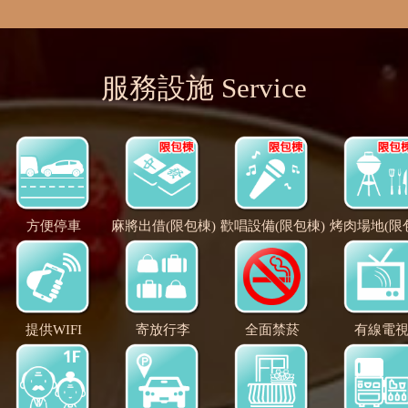
服務設施 Service
方便停車
麻將出借(限包棟)
歡唱設備(限包棟)
烤肉場地(限
提供WIFI
寄放行李
全面禁菸
有線電