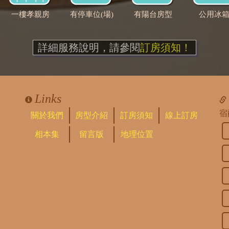
一樓孝親房
有停車位(場)
有陽台房型
公用冰
詳細服務說明，請參閱
訂房須知！
Links
宿
關於我們
房型介紹
訂房須知
線上訂房
相本集
留言版
地理位置