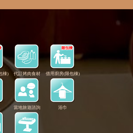
包棟)
代訂烤肉食材
借用廚房(限包棟)
視
當地旅遊諮詢
浴巾