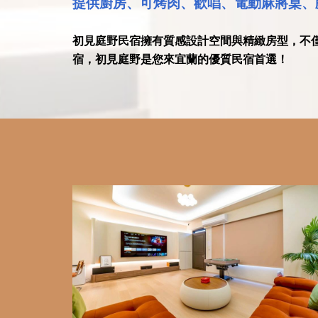
提供廚房、可烤肉、歡唱、電動麻將桌、
初見庭野民宿擁有質感設計空間與精緻房型，不
宿，初見庭野是您來宜蘭的優質民宿首選！