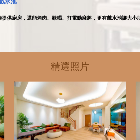
戲水池
僅提供廚房，還能烤肉、歡唱、打電動麻將，更有戲水池讓大小
精選照片