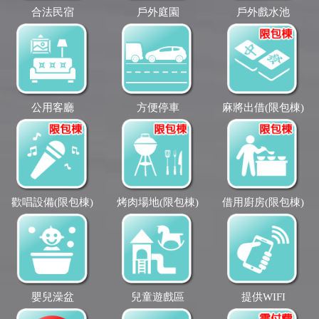
合法民宿
戶外庭園
戶外戲水池
公用客廳
方便停車
麻將出借(限包棟)
歡唱設備(限包棟)
烤肉場地(限包棟)
借用廚房(限包棟)
嬰兒澡盆
兒童遊戲區
提供WIFI