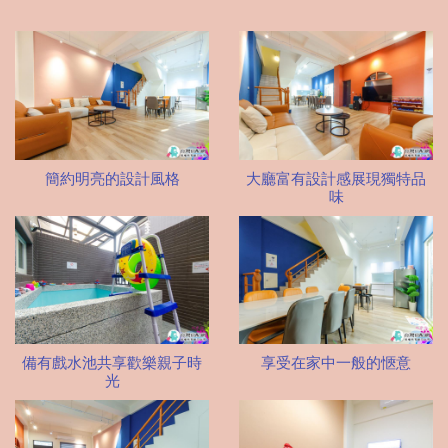
簡約明亮的設計風格
大廳富有設計感展現獨特品
味
備有戲水池共享歡樂親子時
享受在家中一般的愜意
光