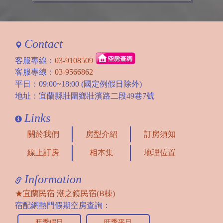
Contact
客服專線：
03-9108509
客服專線：
03-9566862
平日：09:00~18:00 (國定例假日除外)
地址：宜蘭縣壯圍鄉壯濱路二段49巷7號
Links
關於我們
房型介紹
訂房須知
線上訂房
相本集
地理位置
Information
★宜蘭民宿 潮之鏡民宿(B棟)
宿配網熱門假期空房查詢：
旺季假日
旺季平日