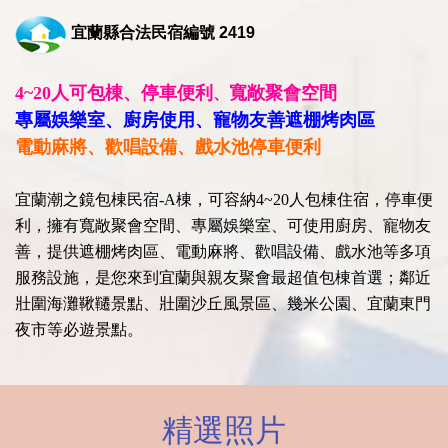
宜蘭縣合法民宿編號 2419
4~20人可包棟、停車便利
寬敞聚會空間
、
專屬娛樂室、廚房使用、寵物友善遮棚烤肉區
電動麻將、歡唱設備、戲水池停車便利
宜蘭潮之鏡包棟民宿-A棟，可容納4~20人包棟住宿，停車便
利，擁有寬敞聚會空間、專屬娛樂室、可使用廚房、寵物友
善，提供遮棚烤肉區、電動麻將、歡唱設備、戲水池等多項
服務設施，是您來到宜蘭與親友聚會最超值包棟首選；鄰近
壯圍海灘鞦韆景點、壯圍沙丘風景區、幾米公園、宜蘭東門
夜市等必遊景點。
精選照片