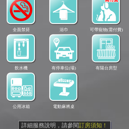
全面禁菸
浴巾
可帶寵物(需付費)
飲水機
有停車位(場)
有陽台房型
公用冰箱
電動麻將桌
詳細服務說明，請參閱
訂房須知！