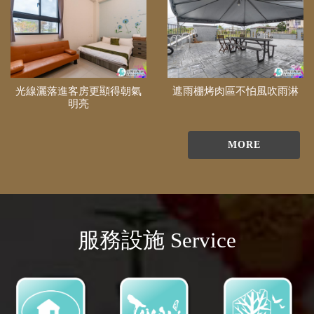
光線灑落進客房更顯得朝氣
遮雨棚烤肉區不怕風吹雨淋
明亮
MORE
服務設施 Service