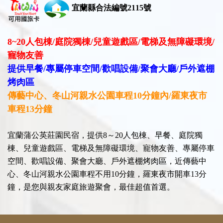
宜蘭縣合法編號2115號
8~20人包棟
/
庭院獨棟
/
兒童遊戲區
/
電梯及無障礙環境/
寵物友善
提供早餐/
專屬停車空間
/
歡唱設備
/
聚會大廳
/戶外遮棚
烤肉區
傳藝中心、冬山河親水公園車程10分鐘內
/羅東夜市
車程13
分鐘
宜蘭蒲公英莊園民宿，提供8～20人包棟、早餐、庭院獨
棟、兒童遊戲區、電梯及無障礙環境、寵物友善、專屬停車
空間、歡唱設備、聚會大廳、戶外遮棚烤肉區，近傳藝中
心、冬山河親水公園車程不用10分鐘，羅東夜市開車13分
鐘，是您與親友家庭旅遊聚會，最佳超值首選。