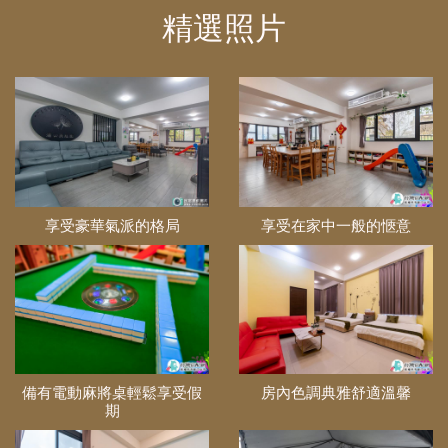
精選照片
享受豪華氣派的格局
享受在家中一般的愜意
備有電動麻將桌輕鬆享受假
房內色調典雅舒適溫馨
期