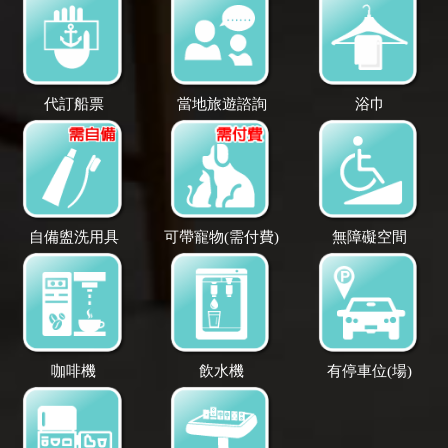
代訂船票
當地旅遊諮詢
浴巾
自備盥洗用具
可帶寵物(需付費)
無障礙空間
咖啡機
飲水機
有停車位(場)