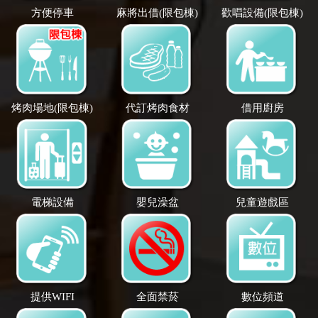
方便停車
麻將出借(限包棟)
歡唱設備(限包棟)
烤肉場地(限包棟)
代訂烤肉食材
借用廚房
電梯設備
嬰兒澡盆
兒童遊戲區
提供WIFI
全面禁菸
數位頻道