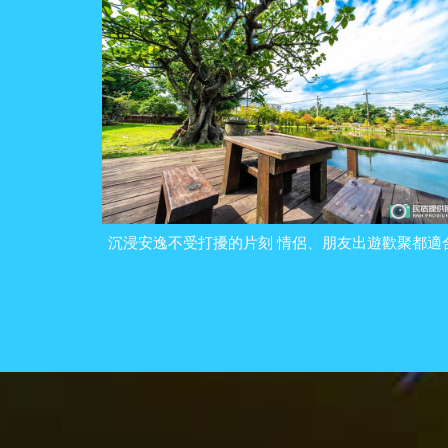
沉浸安逸不受打擾的片刻 情侶、朋友出遊歡聚都適