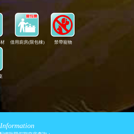
食材
借用廚房(限包棟)
禁帶寵物
桌
Information