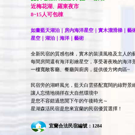
近梅花湖
羅東夜市
、
8~15人可包棟
如畫藍天湖泊｜房內海洋星空｜實木溜滑梯｜藝
星空｜湖泊｜海洋｜藝術
全新民宿的質感包棟，實木的裝潢風格及主人的
每間房間還有海洋彩繪星空，享受著夜晚的海洋
一樓寬敞客廳、餐廳與廚房，提供後方烤肉區~
民宿旁的湖畔風光，藍天白雲搭配寬闊的綠野景
讓人忘情地徜徉在大自然環境中
是您不容錯過悠閒下午的午後時光～
星湖森活民宿是您來宜蘭的民宿優質選擇！
宜蘭
合法民宿編號：1284