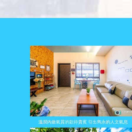
溫潤內斂氣質的款待貴賓 引出雋永的人文氣息