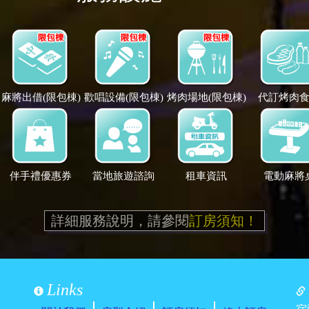
麻將出借(限包棟)
歡唱設備(限包棟)
烤肉場地(限包棟)
代訂烤肉
伴手禮優惠券
當地旅遊諮詢
租車資訊
電動麻將
詳細服務說明，請參閱
訂房須知！
Links