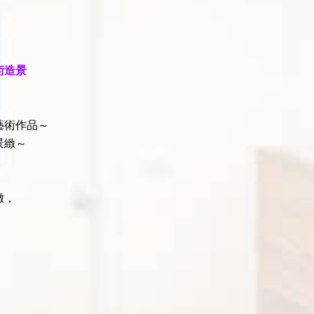
術造景
藝術作品～
景緻～
緻，