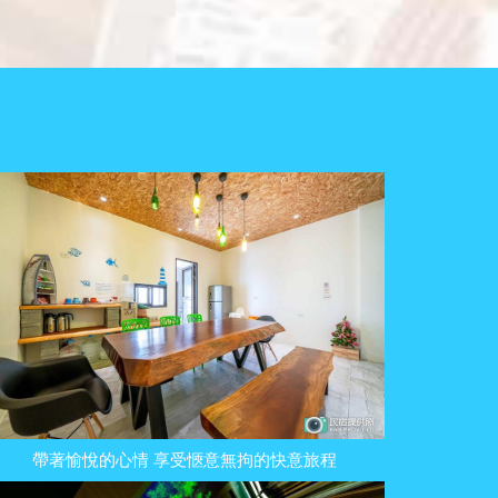
帶著愉悅的心情 享受愜意無拘的快意旅程