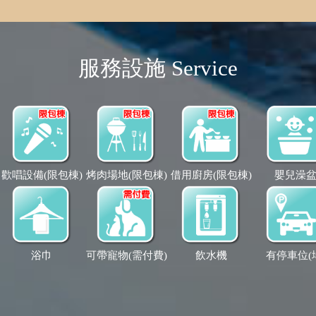
服務設施 Service
歡唱設備(限包棟)
烤肉場地(限包棟)
借用廚房(限包棟)
嬰兒澡
浴巾
可帶寵物(需付費)
飲水機
有停車位(