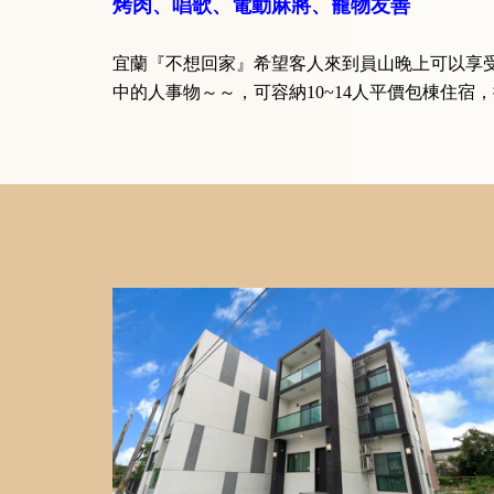
烤肉、唱歌、電動麻將、寵物友善
宜蘭『不想回家』希望客人來到員山晚上可以享
中的人事物～～，可容納10~14人平價包棟住