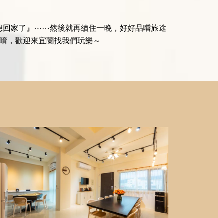
想回家了』⋯⋯然後就再續住一晚，好好品嚐旅途
宿唷，歡迎來宜蘭找我們玩樂～