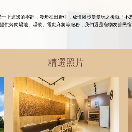
受一下這邊的寧靜，漫步在田野中，放慢腳步曼曼玩之後就『不
宿，提供烤肉場地、唱歌、電動麻將等服務，我們還是寵物友善民
精選照片