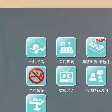
合法民宿
公用客廳
麻將出借(限包棟)
全面禁菸
數位頻道
當地旅遊諮詢