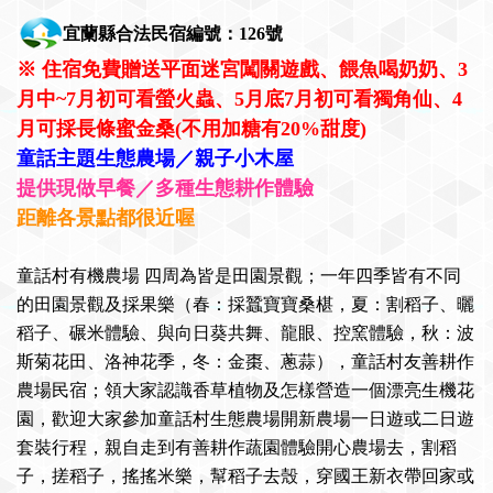
宜蘭縣合法民宿編號：126號
※ 住宿免費贈送平面迷宮闖關遊戲、餵魚喝奶奶、3
月中~7月初可看螢火蟲、5月底7月初可看獨角仙、4
月可採長條蜜金桑(不用加糖有20%甜度)
童話主題生態農場／親子小木屋
提供現做早餐／多種生態耕作體驗
距離各景點都很近喔
童話村有機農場 四周為皆是田園景觀；一年四季皆有不同
的田園景觀及採果樂（春：採蠶寶寶桑椹，夏：割稻子、曬
稻子、碾米體驗、與向日葵共舞、龍眼、控窯體驗，秋：波
斯菊花田、洛神花季，冬：金棗、蔥蒜），童話村友善耕作
農場民宿；領大家認識香草植物及怎樣營造一個漂亮生機花
園，歡迎大家參加童話村生態農場開新農場一日遊或二日遊
套裝行程，親自走到有善耕作蔬園體驗開心農場去，割稻
子，搓稻子，搖搖米樂，幫稻子去殼，穿國王新衣帶回家或