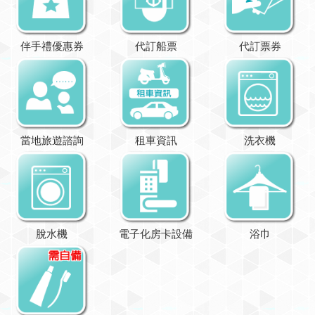
伴手禮優惠券
代訂船票
代訂票券
當地旅遊諮詢
租車資訊
洗衣機
脫水機
電子化房卡設備
浴巾