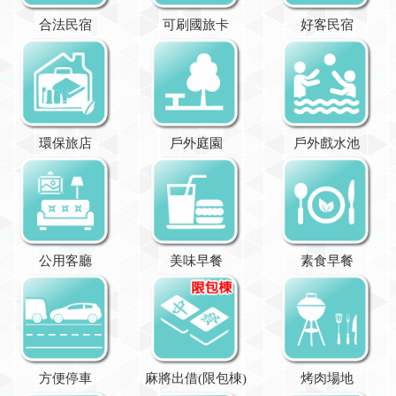
合法民宿
可刷國旅卡
好客民宿
環保旅店
戶外庭園
戶外戲水池
公用客廳
美味早餐
素食早餐
方便停車
麻將出借(限包棟)
烤肉場地