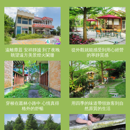
遠離塵囂 安祥靜謐 到了夜晚
從外觀就能感受到用心經營
眺望遠方美景燈火闌珊
的寧靜質感
穿梭在叢林小路中 心情真得
用四季的味道帶領旅客到自
格外的舒暢
然原質的生活