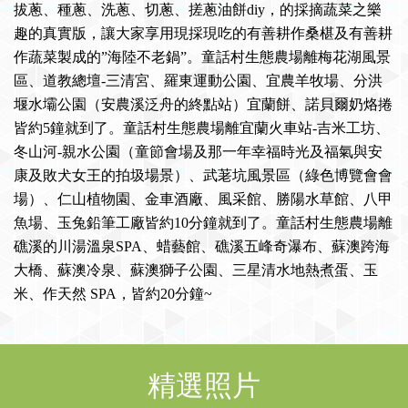
拔蔥、種蔥、洗蔥、切蔥、搓蔥油餅diy，的採摘蔬菜之樂
趣的真實版，讓大家享用現採現吃的有善耕作桑椹及有善耕
作蔬菜製成的”海陸不老鍋”。童話村生態農場離梅花湖風景
區、道教總壇-三清宮、羅東運動公園、宜農羊牧場、分洪
堰水壩公園（安農溪泛舟的終點站）宜蘭餅、諾貝爾奶烙捲
皆約5鐘就到了。童話村生態農場離宜蘭火車站-吉米工坊、
冬山河-親水公園（童節會場及那一年幸福時光及福氣與安
康及敗犬女王的拍圾場景）、武荖坑風景區（綠色博覽會會
場）、仁山植物園、金車酒廠、風采館、勝陽水草館、八甲
魚場、玉兔鉛筆工廠皆約10分鐘就到了。童話村生態農場離
礁溪的川湯溫泉SPA、蜡藝館、礁溪五峰奇瀑布、蘇澳跨海
大橋、蘇澳冷泉、蘇澳獅子公園、三星清水地熱煮蛋、玉
米、作天然 SPA，皆約20分鐘~
精選照片