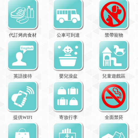
代訂烤肉食材
公車可到達
禁帶寵物
英語接待
嬰兒澡盆
兒童遊戲區
提供WIFI
寄放行李
全面禁菸