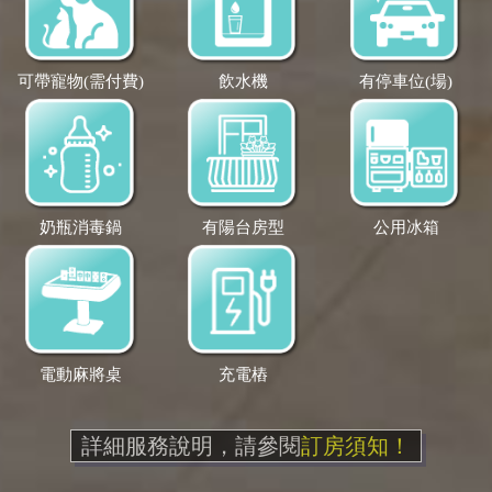
可帶寵物(需付費)
飲水機
有停車位(場)
奶瓶消毒鍋
有陽台房型
公用冰箱
電動麻將桌
充電樁
詳細服務說明，請參閱
訂房須知！