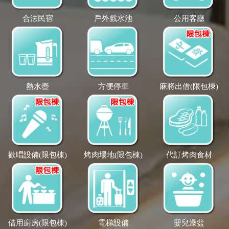
合法民宿
戶外戲水池
公用客廳
熱水壺
方便停車
麻將出借(限包棟)
歡唱設備(限包棟)
烤肉場地(限包棟)
代訂烤肉食材
借用廚房(限包棟)
電梯設備
嬰兒澡盆