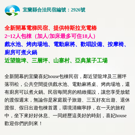
宜蘭縣合法民宿編號：2926號
全新開幕電梯民宿、提供特斯拉充電樁
2~12人包棟（加人/加床最多可住18人）
戲水池、烤肉場地、電動麻將、歡唱設備、按摩椅、
廚房可煮火鍋
近望龍埤、三層坪、山寨村、亞典菓子工場
全新開幕的宜蘭喜妃house包棟民宿，鄰近望龍埤及三層坪
落羽松，公共空間提供戲水池、電動麻將桌、烤肉場地，還
有廚房可以煮火鍋。民宿每間房的精緻擺設，讓您享受放鬆
的渡假週末，無論你是家庭親子旅遊、三五好友出遊、退休
渡假、假日出遊包棟首選，環境清幽寧靜，在一天的旅程
中，坐下來好好休息、一同經歷這美好的時刻，喜妃house
歡迎你們的到來！