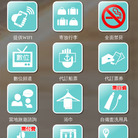
提供WIFI
寄放行李
全面禁菸
數位頻道
代訂船票
代訂票券
當地旅遊諮詢
浴巾
自備盥洗用具