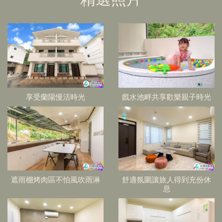
享受蘭陽慢活時光
戲水池畔共享歡樂親子時光
遮雨棚烤肉區不怕風吹雨淋
舒適氛圍讓旅人得到充份休
息