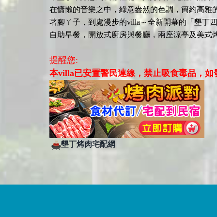
在慵懶的音樂之中，綠意盎然的色調，簡約高雅的
著腳ㄚ子，到處漫步的villa～全新開幕的「墾丁
自助早餐，開放式廚房與餐廳，兩座涼亭及美式烤
提醒您:
本villa已安置警民連線，禁止吸食毒品，
墾丁烤肉宅配網​