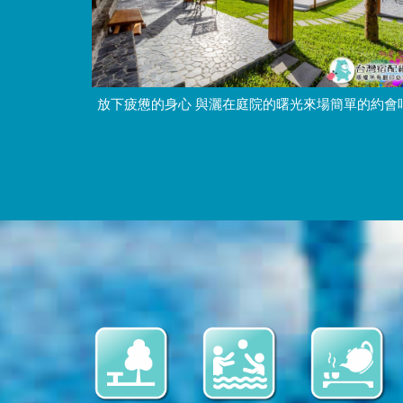
放下疲憊的身心 與灑在庭院的曙光來場簡單的約會