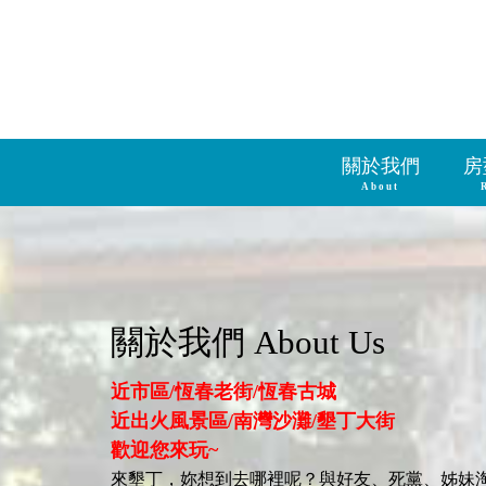
關於我們
房
About
關於我們 About Us
近市區/恆春老街/恆春古城
近出火風景區/南灣沙灘/墾丁大街
歡迎您來玩~
來墾丁，妳想到去哪裡呢？與好友、死黨、姊妹