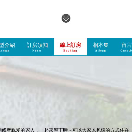
型介紹
訂房須知
線上訂房
相本集
留言
Rooms
Notes
Booking
Album
Guest
淘或者親愛的家人，一起來墾丁時～可以大家以包棟的方式住在一