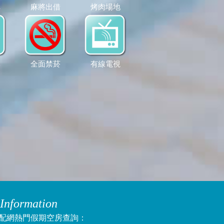
車
麻將出借
烤肉場地
李
全面禁菸
有線電視
Information
配網熱門假期空房查詢：