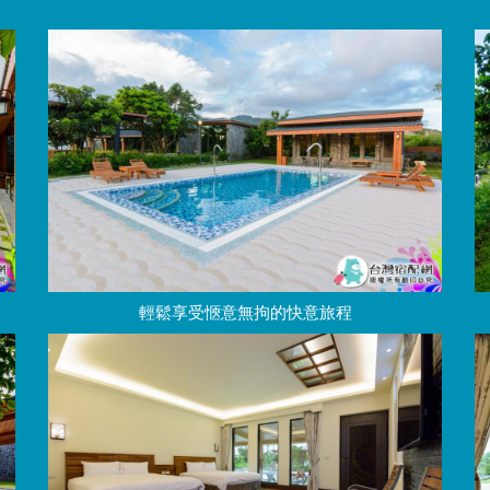
輕鬆享受愜意無拘的快意旅程