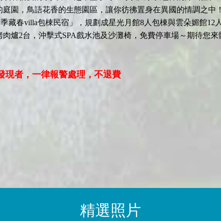
庭園，鳥語花香的生態園區，讓你彷彿置身在異國的情調之中！「
四季藏春villa包棟民宿」，規劃成星光月館8人包棟與雲朵媚館
肉爐2台，沖擊式SPA戲水池及沙灘椅，免費停車場～期待您來
如發現者，一律報警處理，不退費
精選照片