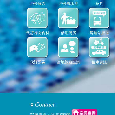
戶外庭園
戶外戲水池
茶具
代訂烤肉食材
借用廚房
客運站接送
代訂票券
當地旅遊諮詢
租車資訊
Contact
客服專線：
03-9108509