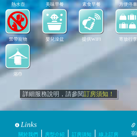
熱水壺
美味早餐
素食早餐
方便停
禁帶寵物
嬰兒澡盆
提供WIFI
寄放行
浴巾
詳細服務說明，請參閱
訂房須知！
Links
宿
關於我們
房型介紹
訂房須知
線上訂房