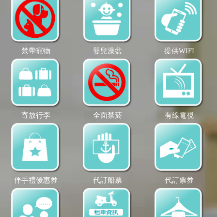
禁帶寵物
嬰兒澡盆
提供WIFI
寄放行李
全面禁菸
有線電視
伴手禮優惠券
代訂船票
代訂票券