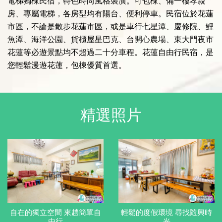
電梯獨棟民宿，特色時尚風格裝潢。可包棟、備一樓孝親
房、專屬電梯，各房型均有陽台、便利停車。民宿位於花蓮
市區，不論是散步花蓮市區，或是車行七星潭、慶修院、鯉
魚潭、海洋公園、貨櫃屋星巴克、台開心農場、東大門夜市
花蓮等必遊景點均不超過二十分車程。花蓮自由行民宿，是
您輕鬆漫遊花蓮，包棟優質首選。
精選照片
自在的獨立空間 來趟簡單自
輕鬆的度假環境 尋找隨興時
由行
光