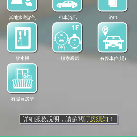
當地旅遊諮詢
租車資訊
浴巾
飲水機
一樓孝親房
有停車位(場)
有陽台房型
詳細服務說明，請參閱
訂房須知！