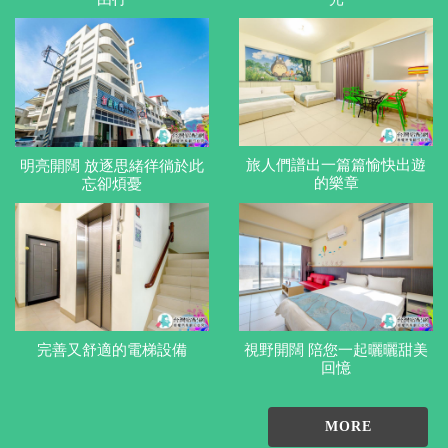
旅人們譜出一篇篇愉快出遊
明亮開闊 放逐思緒徉徜於此
的樂章
忘卻煩憂
完善又舒適的電梯設備
視野開闊 陪您一起曬曬甜美
回憶
MORE