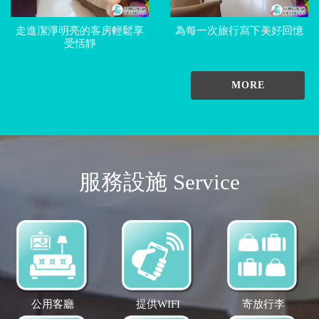
走進潔淨明亮的客房輕鬆享
為每一次旅行寫下美好回憶
受恬靜
MORE
服務設施 Service
公用客廳
提供WIFI
寄放行李