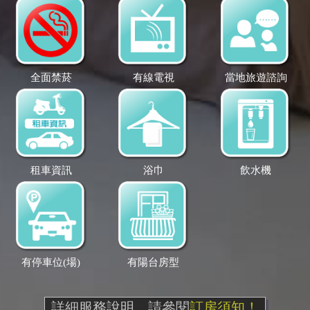
全面禁菸
有線電視
當地旅遊諮詢
租車資訊
浴巾
飲水機
有停車位(場)
有陽台房型
詳細服務說明，請參閱
訂房須知！