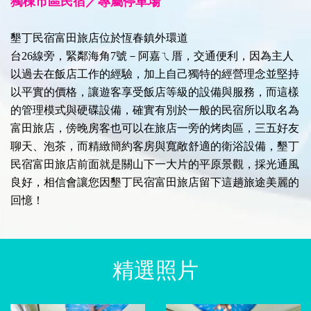
獨棟市區民宿／專屬停車場
墾丁民宿富田旅店位於恆春鎮外環道
台26線旁，緊鄰海角7號－阿嘉ㄟ厝，交通便利，因為主人
以過去在飯店工作的經驗，加上自己獨特的經營理念並堅持
以平實的價格，讓遊客享受飯店等級的設備與服務，而這樣
的管理模式與硬碟設備，確實有別於一般的民宿所以取名為
富田旅店，傍晚房客也可以在旅店一旁的烤肉區，三五好友
聊天、泡茶，而精緻簡約客房與寬敞舒適的衛浴設備，墾丁
民宿富田旅店前面就是關山下一大片的平原景觀，採光通風
良好，相信會讓您因墾丁民宿富田旅店留下這趟旅途美麗的
回憶！
精選照片