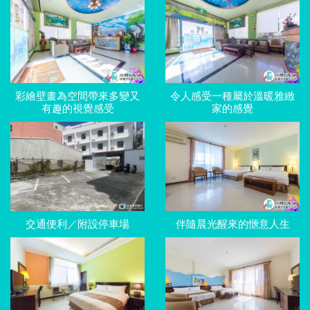
彩繪壁畫為空間帶來多變又
令人感受一種屬於溫暖雅緻
有趣的視覺感受
家的感覺
交通便利／附設停車場
伴隨晨光醒來的愜意人生