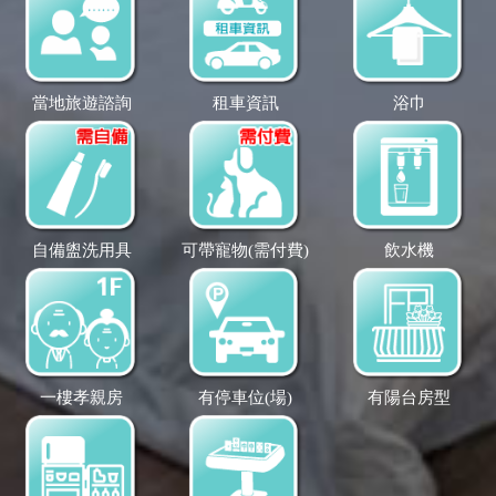
當地旅遊諮詢
租車資訊
浴巾
自備盥洗用具
可帶寵物(需付費)
飲水機
一樓孝親房
有停車位(場)
有陽台房型