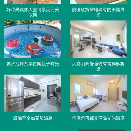
好時光讓旅人盡情享受完美
慢慢欣賞當地獨有的美麗風
假期
光
戲水池畔共享歡樂親子時光
大廳明亮舒適備有電動麻將
桌
設備齊全如家般溫馨
每個角落都充滿陽光的溫度