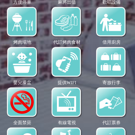
方便停車
麻將出借
歡唱設備
烤肉場地
代訂烤肉食材
借用廚房
嬰兒澡盆
提供WIFI
寄放行李
全面禁菸
有線電視
代訂票券