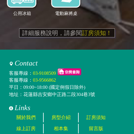
公用冰箱
電動麻將桌
詳細服務說明，請參閱
訂房須知！
Contact
客服專線：
03-9108509
客服專線：
03-9566862
平日：09:00~18:00 (國定例假日除外)
地址：花蓮縣吉安鄉中正路二段304巷3號
Links
關於我們
房型介紹
訂房須知
線上訂房
相本集
留言版