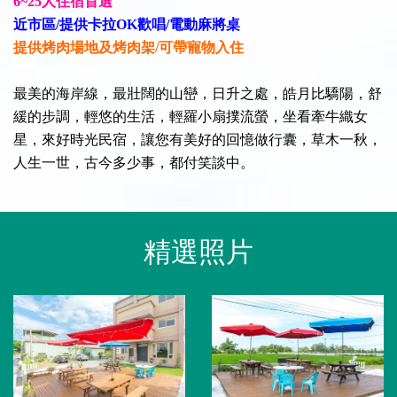
6~25人住宿首選
近市區/提供卡拉OK歡唱/電動麻將桌
提供烤肉場地及烤肉架/可帶寵物入住
最美的海岸線，最壯闊的山巒，日升之處，皓月比驕陽，舒
緩的步調，輕悠的生活，輕羅小扇撲流螢，坐看牽牛織女
星，來好時光民宿，讓您有美好的回憶做行囊，草木一秋，
人生一世，古今多少事，都付笑談中。
精選照片