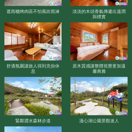
遮雨棚烤肉區不怕風吹雨淋
淡淡的木頭香氣傳遞出溫潤
與樸實
舒適氛圍讓旅人得到充份休
原木質感讓整體視覺更加溫
息
馨典雅
緊鄰澀水森林步道
漫心湖公園景觀迷人