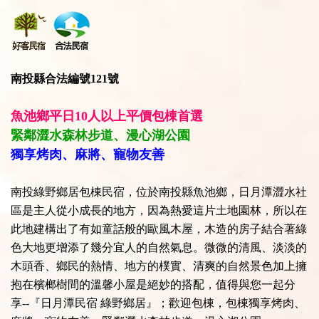
南投縣合法編號121號
魚池鄉平日10人以上平價包棟首選
緊鄰澀水森林步道、漫心湖公園
獨享烤肉、麻將、寵物友善
南投綠野鄉居包棟民宿，位於南投縣魚池鄉，日月潭澀水社
區是主人從小成長的地方，因為熱愛這片土地園林，所以在
此地建構出了有如童話般的歐風木屋，木造的房子結合著綠
色大地更增添了幾分宜人的自然氣息。微微的清風、淡淡的
木頭香、鄉民的熱情、地方的樸實、清爽的自然景色加上擁
抱在檳榔樹間的溫馨小屋是絕妙的搭配，值得與您一起分
享--『日月潭民宿 綠野鄉居』；歡迎包棟，包棟獨享烤肉、