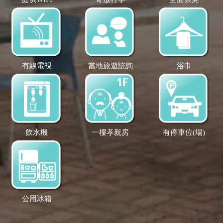
有線電視
當地旅遊諮詢
浴巾
飲水機
一樓孝親房
有停車位(場)
公用冰箱