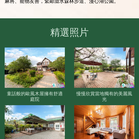
麻將、寵物友善，緊鄰澀水森林步道、漫心湖公園。
精選照片
童話般的歐風木屋擁有舒適
慢慢欣賞當地獨有的美麗風
庭院
光