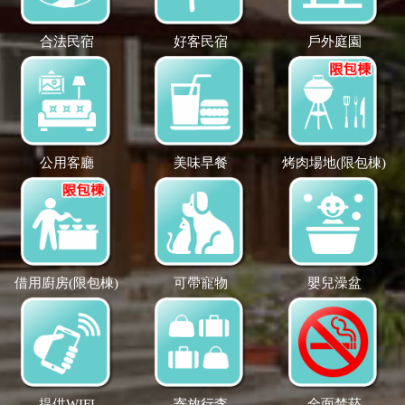
合法民宿
好客民宿
戶外庭園
公用客廳
美味早餐
烤肉場地(限包棟)
借用廚房(限包棟)
可帶寵物
嬰兒澡盆
提供WIFI
寄放行李
全面禁菸