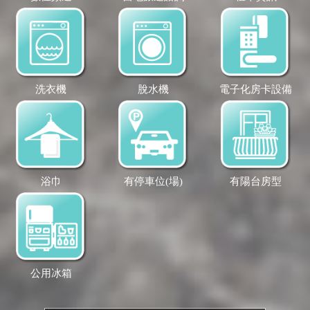
洗衣機
脫水機
電子化房卡設備
浴巾
有停車位(場)
有陽台房型
公用冰箱