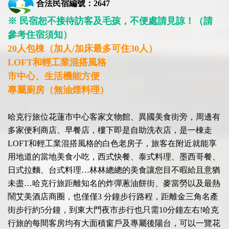
合法民宿編號：2647
※ 民宿恕不接待訪客及毛孩，不便處請見諒！（請
參考住宿須知）
20
人包棟
（
加人
/
加床最多可住
30
人）
LOFT和輕工業混搭風格
市中心、生活機能方便
專屬廚房
（
無油煙料理）
哈克行旅位花蓮市中心客家文物館、異國美食街旁，周邊有
多家便利商店、早餐店，樓下即是自助洗衣店，是一棟走
LOFT和輕工業混搭風格的白色老房子，旅客在附近就能享
用地道的當地美食小吃，西式快餐、泰式料理、墨西哥餐、
日式拉麵、台式料理…林林總總的美食讓您目不暇給且意猶
未盡…哈克行旅距離知名的炸彈蔥油餅街、麥當勞以及最熱
鬧艾美酒店商圈，也僅僅3 分鐘步行路程，距離金三角名產
街步行約5分鐘，到東大門夜市步行也只需10分鐘左右!哈克
行旅的每間客房均有大面積窗戶及專屬後陽台，可以一覽花