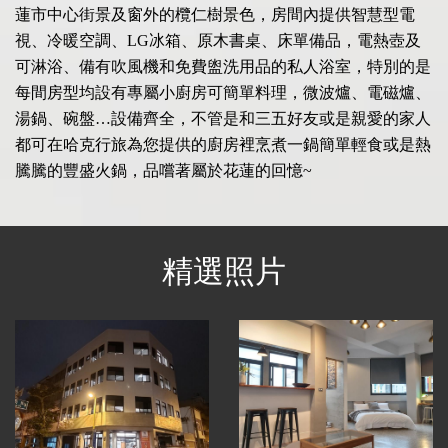
蓮市中心街景及窗外的欖仁樹景色，房間內提供智慧型電
視、冷暖空調、LG冰箱、原木書桌、床單備品，電熱壺及
可淋浴、備有吹風機和免費盥洗用品的私人浴室，特別的是
每間房型均設有專屬小廚房可簡單料理，微波爐、電磁爐、
湯鍋、碗盤…設備齊全，不管是和三五好友或是親愛的家人
都可在哈克行旅為您提供的廚房裡烹煮一鍋簡單輕食或是熱
騰騰的豐盛火鍋，品嚐著屬於花蓮的回憶~
精選照片