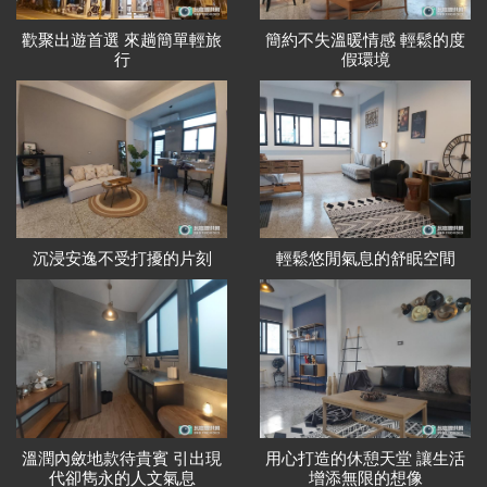
歡聚出遊首選 來趟簡單輕旅
簡約不失溫暖情感 輕鬆的度
行
假環境
沉浸安逸不受打擾的片刻
輕鬆悠閒氣息的舒眠空間
溫潤內斂地款待貴賓 引出現
用心打造的休憩天堂 讓生活
代卻雋永的人文氣息
增添無限的想像