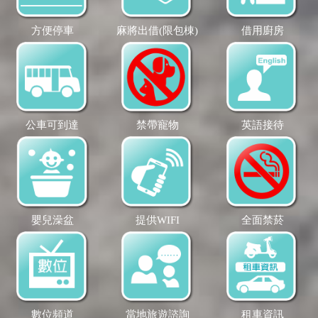
方便停車
麻將出借(限包棟)
借用廚房
公車可到達
禁帶寵物
英語接待
嬰兒澡盆
提供WIFI
全面禁菸
數位頻道
當地旅遊諮詢
租車資訊