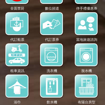
全面禁菸
數位頻道
伴手禮優惠券
代訂船票
代訂票券
當地旅遊諮詢
租車資訊
洗衣機
脫水機
浴巾
飲水機
有陽台房型