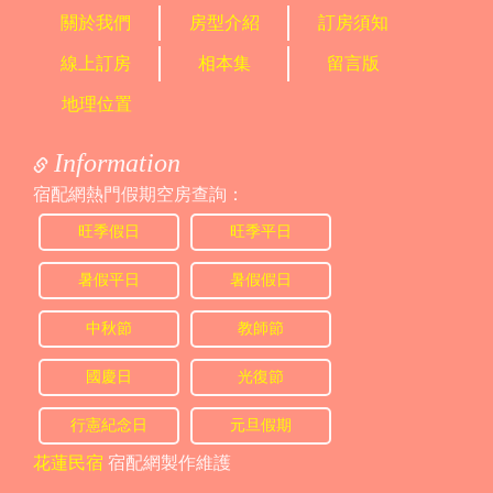
關於我們
房型介紹
訂房須知
線上訂房
相本集
留言版
地理位置
Information
宿配網熱門假期空房查詢：
旺季假日
旺季平日
暑假平日
暑假假日
中秋節
教師節
國慶日
光復節
行憲紀念日
元旦假期
花蓮民宿
宿配網製作維護