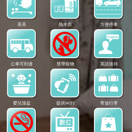
茶具
熱水壺
方便停車
公車可到達
禁帶寵物
英語接待
嬰兒澡盆
提供WIFI
寄放行李