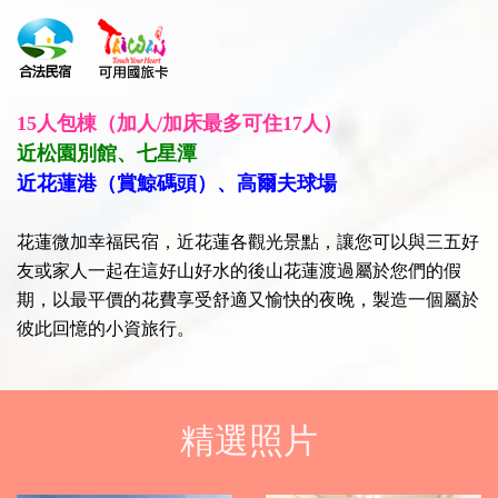
15人包棟（
加人
/
加床最多可住
17人）
近松園別館、七星潭
近花蓮港（賞鯨碼頭）、高爾夫球場
花蓮微加幸福民宿，近花蓮各觀光景點，讓您可以與三五好
友或家人一起在這好山好水的後山花蓮渡過屬於您們的假
期，以最平價的花費享受舒適又愉快的夜晚，製造一個屬於
彼此回憶的小資旅行。
精選照片