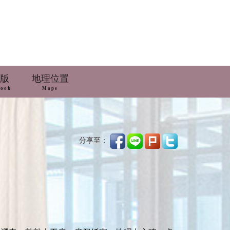
版
地理位置
book
Maps
分享至：