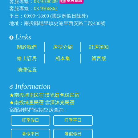
客服專線：
03-9108509
客服專線：
03-9566862
平日：09:00~18:00 (國定例假日除外)
地址：南投縣埔里鎮史港里西安路二段430號
Links
關於我們
房型介紹
訂房須知
線上訂房
相本集
留言版
地理位置
Information
★南投埔里民宿 璞光庭包棟民宿
★南投埔里民宿 雲深沐光民宿
宿配網熱門假期空房查詢：
旺季假日
旺季平日
暑假平日
暑假假日