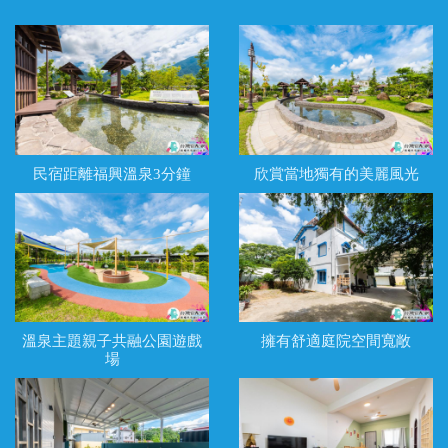
民宿距離福興溫泉3分鐘
欣賞當地獨有的美麗風光
溫泉主題親子共融公園遊戲
擁有舒適庭院空間寬敞
場