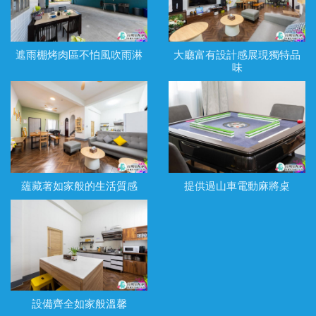
遮雨棚烤肉區不怕風吹雨淋
大廳富有設計感展現獨特品
味
蘊藏著如家般的生活質感
提供過山車電動麻將桌
設備齊全如家般溫馨