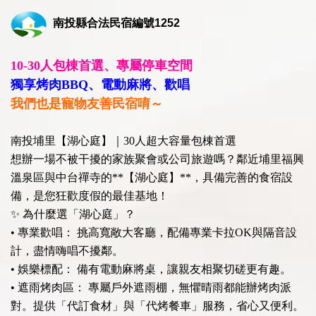
南投縣合法民宿編號
1252
10-30人包棟首選、專屬停車空間
獨享烤肉BBQ、電動麻將、歡唱
我們也是寵物友善民宿唷～
南投埔里【湖心庭】｜30人超大容量包棟首選
想辦一場不被干擾的家族聚會或公司旅遊嗎？鄰近埔里福興
溫泉區與中台禪寺的**【湖心庭】**，具備完善的食宿設
備，是您狂歡度假的最佳基地！
✨ 為什麼選「湖心庭」？
• 專業歡唱： 挑高寬敞大客廳，配備專業卡拉OK與隔音設
計，盡情嗨唱不擾鄰。
• 娛樂標配： 備有電動麻將桌，讓親友相聚切磋更有趣。
• 遮雨烤肉區： 專屬戶外遮雨棚，無懼晴雨都能辦烤肉派
對。提供「代訂食材」與「代烤餐車」服務，省心又便利。