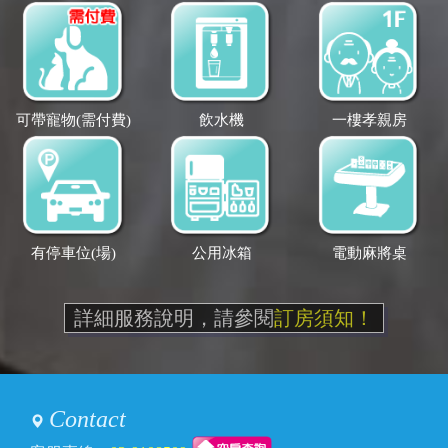
可帶寵物(需付費)
飲水機
一樓孝親房
有停車位(場)
公用冰箱
電動麻將桌
詳細服務說明，請參閱
訂房須知！
Contact