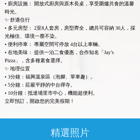
• 廚房設施： 開放式廚房與原木長桌，享受圍爐共食的溫馨
時光。
✨ 舒適住行
• 多元房型： 2至8人套房，房型齊全，總共可容納 30人，採
光極佳、環境一塵不染。
• 便利停車： 專屬空間可停放 4台以上車輛。
• 在地美味： 提供一泊二食優惠，合作知名「Jay’s
Pizza」，含多種素食選擇。
✨ 地理位置
• 3分鐘：福興溫泉區（泡腳、單車趣）。
• 5分鐘：莊嚴平靜的中台禪寺。
• 10分鐘：抵達埔里市中心，機能超便利。
立即預訂，開啟您的完美假期！
精選照片