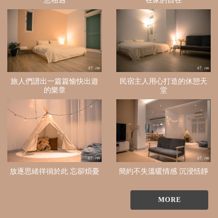
旅人們譜出一篇篇愉快出遊
民宿主人用心打造的休憩天
的樂章
堂
放逐思緒徉徜於此 忘卻煩憂
簡約不失溫暖情感 沉浸恬靜
MORE