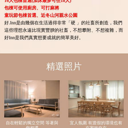
16人包棟首選(加床最多可住18人)
包棟可使用廚房、可打麻將
童玩節包棟首選、近冬山河親水公園
好.Inn是由幾個在生活過得非常「硬 」的社畜所創造，我們
這些理想永遠比現實豐腴的社畜，不想攀附、不想複雜，而
好Inn是我們真實想要成就的簡單美好。
精選照片
自在輕鬆的獨立空間 等著與
宜人氛圍 有渡假的環境也有
您相遇
在家的自在