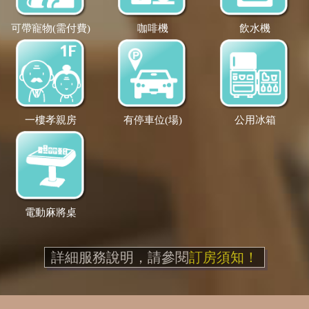
可帶寵物(需付費)
咖啡機
飲水機
一樓孝親房
有停車位(場)
公用冰箱
電動麻將桌
詳細服務說明，請參閱
訂房須知！