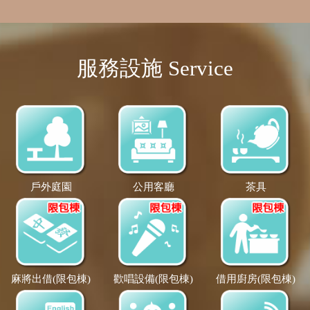
服務設施 Service
戶外庭園
公用客廳
茶具
麻將出借(限包棟)
歡唱設備(限包棟)
借用廚房(限包棟)