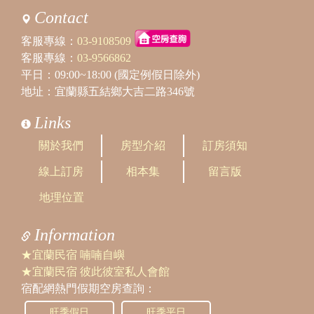
Contact
客服專線：
03-9108509
客服專線：
03-9566862
平日：09:00~18:00 (國定例假日除外)
地址：宜蘭縣五結鄉大吉二路346號
Links
關於我們
房型介紹
訂房須知
線上訂房
相本集
留言版
地理位置
Information
★宜蘭民宿 喃喃自嶼
★宜蘭民宿 彼此彼室私人會館
宿配網熱門假期空房查詢：
旺季假日
旺季平日