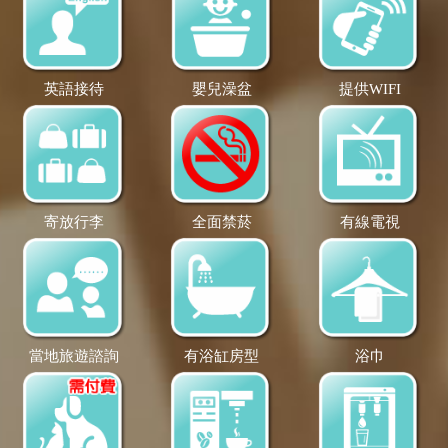
英語接待
嬰兒澡盆
提供WIFI
寄放行李
全面禁菸
有線電視
當地旅遊諮詢
有浴缸房型
浴巾