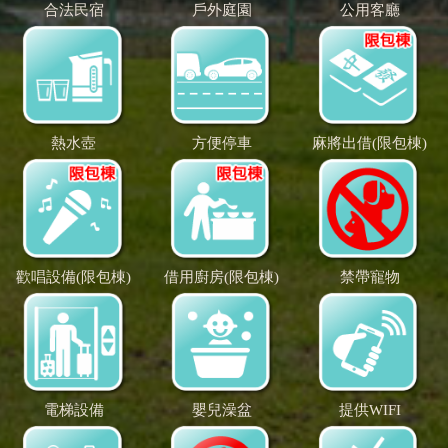
合法民宿
戶外庭園
公用客廳
熱水壺
方便停車
麻將出借(限包棟)
歡唱設備(限包棟)
借用廚房(限包棟)
禁帶寵物
電梯設備
嬰兒澡盆
提供WIFI