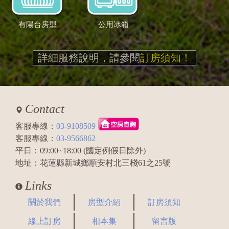
有陽台房型
公用冰箱
詳細服務說明，請參閱
訂房須知！
Contact
客服專線：
03-9108509
客服專線：
03-9566862
平日：09:00~18:00 (國定例假日除外)
地址：花蓮縣新城鄉順安村北三棧61之25號
Links
關於我們
房型介紹
訂房須知
線上訂房
相本集
留言版