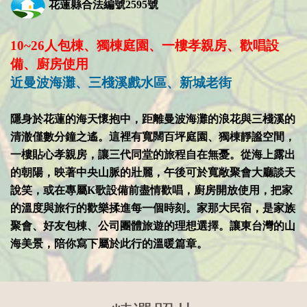
花蓮縣合法編號2595號
10~26人包棟、獨棟庭園、一樓孝親房、歡唱設
備、廚房使用
近曼波海灘、三棧溪戲水區、新城老街
隱身於花蓮的海天懷抱中，距離曼波海灘的浪花與三棧溪的
清澈僅數分鐘之遙。這裡有寬闊百坪庭園、獨棟靜謐空間，
一樓貼心孝親房，讓三代同堂的旅程自在無憂。從海上露出
的朝陽，映著中央山脈的壯麗，午後可於寬敞聚會大廳談天
說笑，或在專屬K歌設備前盡情歡唱，廚房開放使用，把家
的溫度與旅行的歡樂揉進每一個時刻。家那大民宿，是家族
聚會、好友包棟、公司團體旅遊的理想選擇。讓東台灣的山
海美景，陪你寫下屬於此行的溫暖篇章。