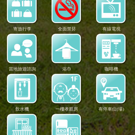
寄放行李
全面禁菸
有線電視
當地旅遊諮詢
浴巾
咖啡機
飲水機
一樓孝親房
有停車位(場)