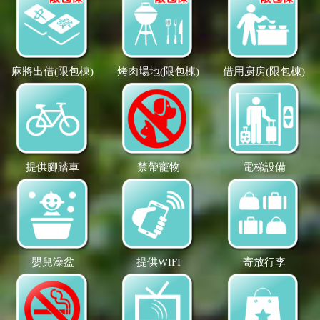
麻將出借(限包棟)
烤肉場地(限包棟)
借用廚房(限包棟)
提供腳踏車
禁帶寵物
電梯設備
嬰兒澡盆
提供WIFI
寄放行李