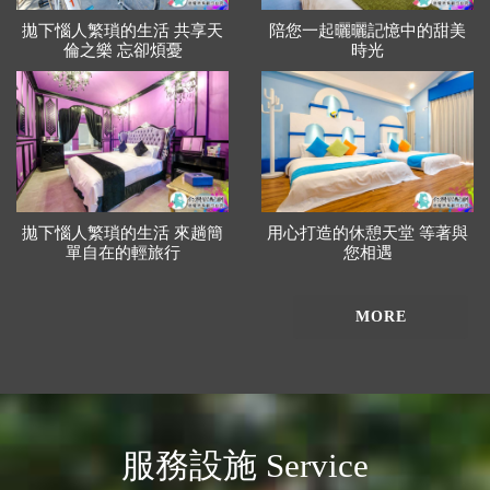
拋下惱人繁瑣的生活 共享天
陪您一起曬曬記憶中的甜美
倫之樂 忘卻煩憂
時光
拋下惱人繁瑣的生活 來趟簡
用心打造的休憩天堂 等著與
單自在的輕旅行
您相遇
MORE
服務設施 Service