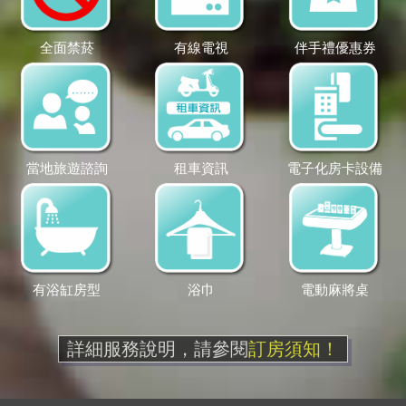
全面禁菸
有線電視
伴手禮優惠券
當地旅遊諮詢
租車資訊
電子化房卡設備
有浴缸房型
浴巾
電動麻將桌
詳細服務說明，請參閱
訂房須知！