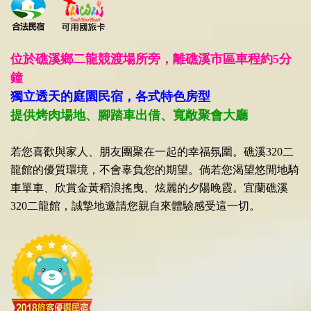
位於礁溪鄉二龍競渡場所旁，離礁溪市區車程約5分
鐘
獨立透天的庭園民宿，各式特色房型
提供烤肉場地、腳踏車出借、寬敞聚會大廳
若您喜歡與家人、朋友團聚在一起的幸福氛圍。礁溪320二
龍館的優質環境，不會辜負您的期望。倘若您渴望悠閒地騎
車單車、欣賞金黃稻浪搖曳、炫麗的夕陽晚霞。宜蘭礁溪
320二龍館，誠摯地邀請您親自來體驗感受這一切。