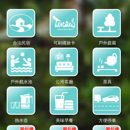
合法民宿
可刷國旅卡
戶外庭園
戶外戲水池
公用客廳
茶具
熱水壺
美味早餐
方便停車