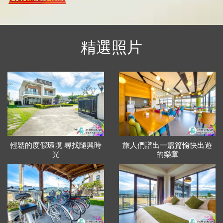
精選照片
輕鬆的度假環境 尋找隨興時
旅人們譜出一篇篇愉快出遊
光
的樂章