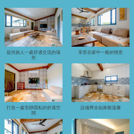
提供旅人一處舒適交流的場
享受在家中一般的愜意
所
打造一處安靜隱私的舒適空
設備齊全如家般溫馨
間