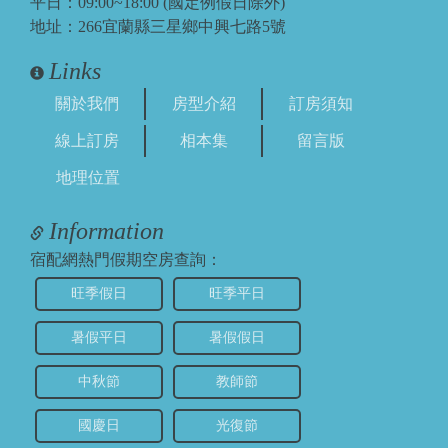
平日：09:00~18:00 (國定例假日除外)
地址：266宜蘭縣三星鄉中興七路5號
Links
關於我們
房型介紹
訂房須知
線上訂房
相本集
留言版
地理位置
Information
宿配網熱門假期空房查詢：
旺季假日
旺季平日
暑假平日
暑假假日
中秋節
教師節
國慶日
光復節