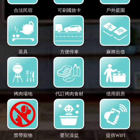
合法民宿
可刷國旅卡
戶外庭園
茶具
方便停車
麻將出借
烤肉場地
代訂烤肉食材
借用廚房
禁帶寵物
嬰兒澡盆
提供WIFI