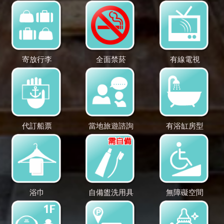
寄放行李
全面禁菸
有線電視
代訂船票
當地旅遊諮詢
有浴缸房型
浴巾
自備盥洗用具
無障礙空間