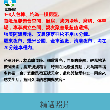
4~8人包棟、均為一樓房型。
寬敞溫馨聚會空間、廚房、烤肉場地、麻將、停車
場，專享獨立空間、親友聚會最超值選擇。
張美阿嬤農場、安農溪落羽松不用10分鐘。
羅東夜市、幾米公園、金車酒廠、清溝夜市，均在
20分鐘車程內。
沁涼月色，枕蟲鳴道晚。朝露晨光，同鳥啼喚醒。輕風拂過
廣闊田園，捎來淡淡稻香，時間在此緩慢流動，只為讓幸福
多停留一會。宜蘭民宿五號天空，邀您與摯愛好友一同前來
感受生活。拾回久違的悠閒與笑容~
精選照片