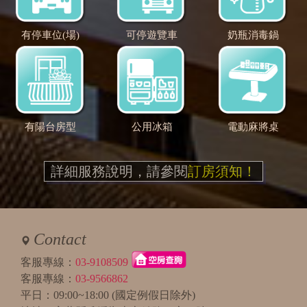
有停車位(場)
可停遊覽車
奶瓶消毒鍋
有陽台房型
公用冰箱
電動麻將桌
詳細服務說明，請參閱
訂房須知！
Contact
客服專線：
03-9108509
客服專線：
03-9566862
平日：09:00~18:00 (國定例假日除外)