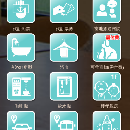
代訂船票
代訂票券
當地旅遊諮詢
有浴缸房型
浴巾
可帶寵物(需付費)
咖啡機
飲水機
一樓孝親房