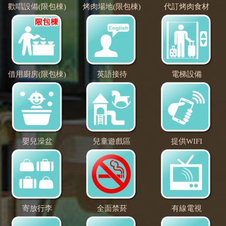
歡唱設備(限包棟)
烤肉場地(限包棟)
代訂烤肉食材
借用廚房(限包棟)
英語接待
電梯設備
嬰兒澡盆
兒童遊戲區
提供WIFI
寄放行李
全面禁菸
有線電視