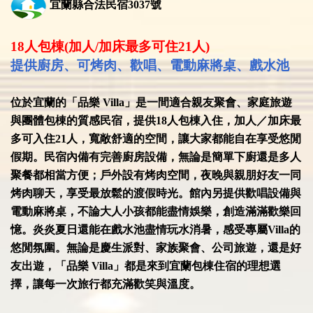
宜蘭縣合法民宿3037號
18
人包棟(加人/加床最多可住21人)
提供廚房、可烤肉、歡唱、電動麻將桌、戲水池
位於宜蘭的「品樂 Villa」是一間適合親友聚會、家庭旅遊
與團體包棟的質感民宿，提供18人包棟入住，加人／加床最
多可入住21人，寬敞舒適的空間，讓大家都能自在享受悠閒
假期。民宿內備有完善廚房設備，無論是簡單下廚還是多人
聚餐都相當方便；戶外設有烤肉空間，夜晚與親朋好友一同
烤肉聊天，享受最放鬆的渡假時光。館內另提供歡唱設備與
電動麻將桌，不論大人小孩都能盡情娛樂，創造滿滿歡樂回
憶。炎炎夏日還能在戲水池盡情玩水消暑，感受專屬Villa的
悠閒氛圍。無論是慶生派對、家族聚會、公司旅遊，還是好
友出遊，「品樂 Villa」都是來到宜蘭包棟住宿的理想選
擇，讓每一次旅行都充滿歡笑與溫度。