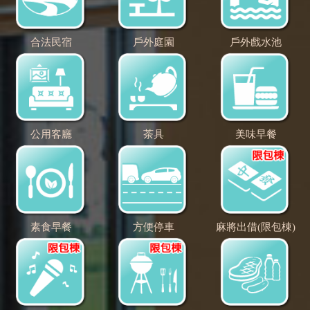
合法民宿
戶外庭園
戶外戲水池
公用客廳
茶具
美味早餐
素食早餐
方便停車
麻將出借(限包棟)