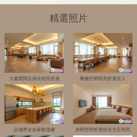
精選照片
大廳寬闊且採光明亮舒適
餐廳空間明亮舒適宜人
設備齊全如家般溫馨
房間空間舒適採光充足明亮