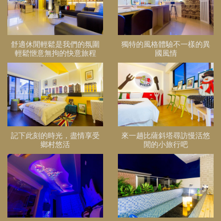
舒適休閒輕鬆是我們的氛圍
獨特的風格體驗不一樣的異
輕鬆愜意無拘的快意旅程
國風情
記下此刻的時光，盡情享受
來一趟比薩斜塔尋訪慢活悠
鄉村悠活
閒的小旅行吧