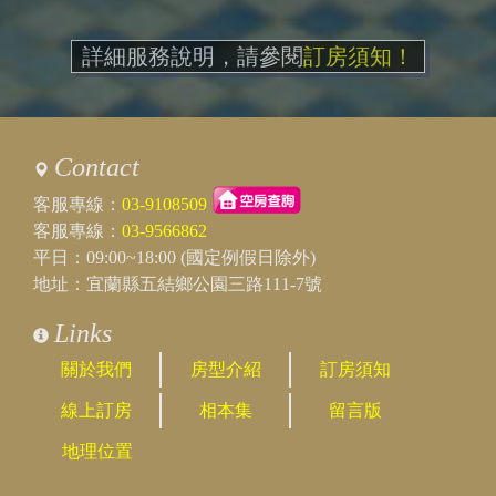
詳細服務說明，請參閱
訂房須知！
Contact
客服專線：
03-9108509
客服專線：
03-9566862
平日：09:00~18:00 (國定例假日除外)
地址：宜蘭縣五結鄉公園三路111-7號
Links
關於我們
房型介紹
訂房須知
線上訂房
相本集
留言版
地理位置