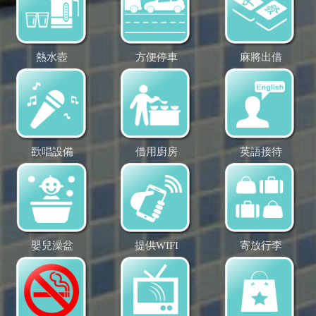
熱水壺
方便停車
麻將出借
歡唱設備
借用廚房
英語接待
嬰兒澡盆
提供WIFI
寄放行李