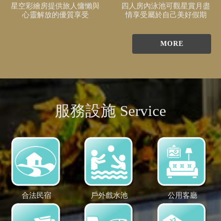
星空彩繪房提供旅人慵懶與
四人房內泳池可觀星賞月盡
心靈解放的優質享受
情享受屬於自己美好假期
MORE
服務設施 Service
合法民宿
戶外戲水池
公用客廳