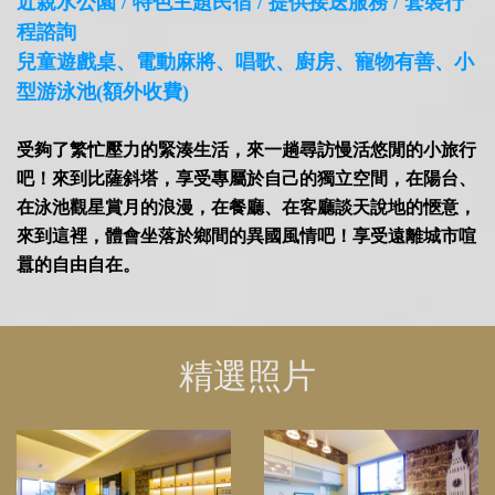
近親水公園 / 特色主題民宿 / 提供接送服務 / 套裝行
程諮詢
兒童遊戲桌、電動麻將、唱歌、廚房、寵物有善、小
型游泳池(額外收費)
受夠了繁忙壓力的緊湊生活，來一趟尋訪慢活悠閒的小旅行
吧！來到比薩斜塔，享受專屬於自己的獨立空間，在陽台、
在泳池觀星賞月的浪漫，在餐廳、在客廳談天說地的愜意，
來到這裡，體會坐落於鄉間的異國風情吧！享受遠離城市喧
囂的自由自在。
精選照片