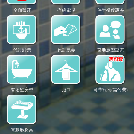
全面禁菸
有線電視
伴手禮優惠券
代訂船票
代訂票券
當地旅遊諮詢
有浴缸房型
浴巾
可帶寵物(需付費)
電動麻將桌