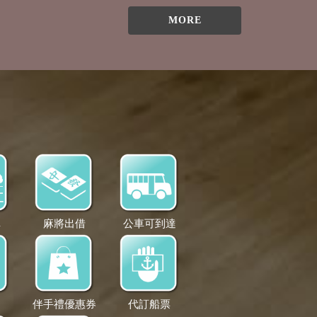
MORE
車
麻將出借
公車可到達
道
伴手禮優惠券
代訂船票