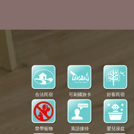
合法民宿
可刷國旅卡
好客民宿
禁帶寵物
英語接待
嬰兒澡盆