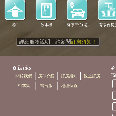
浴巾
飲水機
有停車位(場)
有陽台房
詳細服務說明，請參閱
訂房須知！
Links
宿
關於我們
房型介紹
訂房須知
線上訂房
相本集
留言版
地理位置