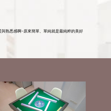
暖與熟悉感啊~原來簡單、單純就是最純粹的美好