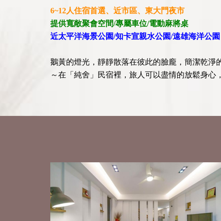
6~12人住宿首選、近市區、東大門夜市
提供寬敞聚會空間/專屬車位/電動麻將桌
近太平洋海景公園/知卡宣親水公園/遠雄海洋公園
鵝黃的燈光，靜靜散落在彼此的臉龐，簡潔乾淨
～在「純舍」民宿裡，旅人可以盡情的放鬆身心