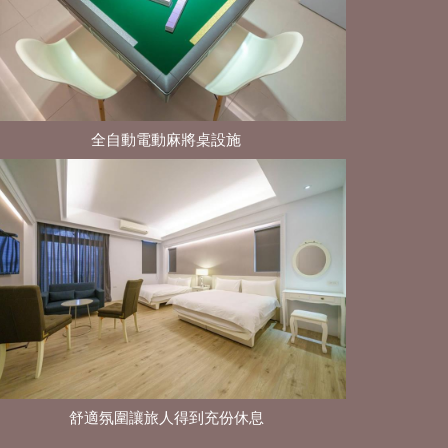
全自動電動麻將桌設施
舒適氛圍讓旅人得到充份休息