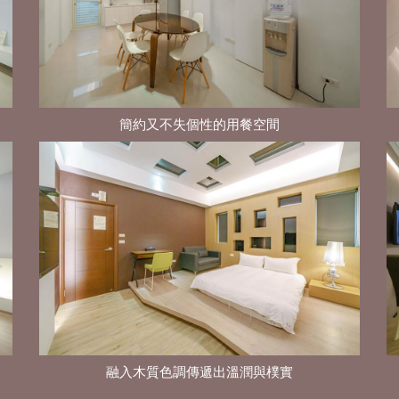
簡約又不失個性的用餐空間
融入木質色調傳遞出溫潤與樸實