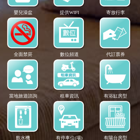
嬰兒澡盆
提供WIFI
寄放行李
全面禁菸
數位頻道
代訂票券
當地旅遊諮詢
租車資訊
有浴缸房型
飲水機
有停車位(場)
有陽台房型