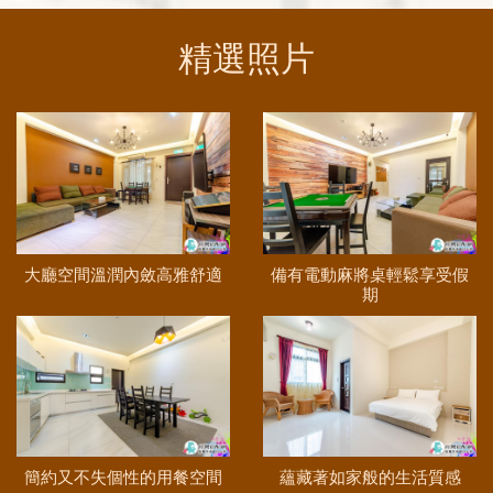
精選照片
大廳空間溫潤內斂高雅舒適
備有電動麻將桌輕鬆享受假
期
簡約又不失個性的用餐空間
蘊藏著如家般的生活質感