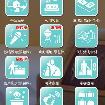
合法民宿
公用客廳
麻將出借(限包棟)
歡唱設備(限包棟)
烤肉場地(限包棟)
代訂烤肉食材
借用廚房(限包棟)
可帶寵物
電梯設備