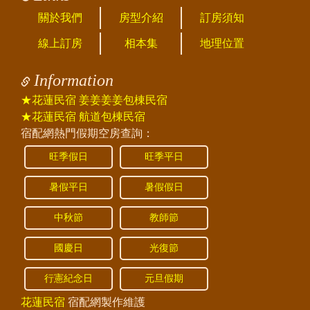
關於我們
房型介紹
訂房須知
線上訂房
相本集
地理位置
Information
★花蓮民宿 姜姜姜姜包棟民宿
★花蓮民宿 航道包棟民宿
宿配網熱門假期空房查詢：
旺季假日
旺季平日
暑假平日
暑假假日
中秋節
教師節
國慶日
光復節
行憲紀念日
元旦假期
花蓮民宿
宿配網製作維護