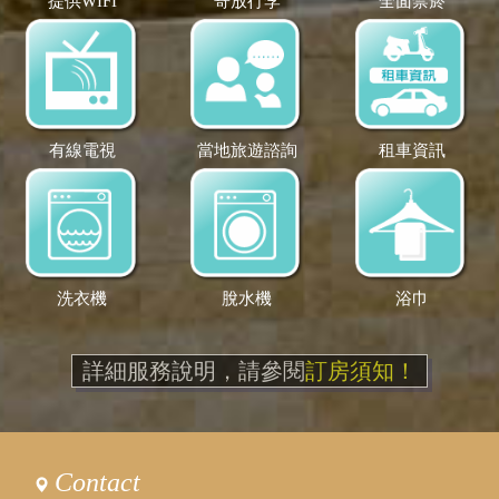
提供WIFI
寄放行李
全面禁菸
有線電視
當地旅遊諮詢
租車資訊
洗衣機
脫水機
浴巾
詳細服務說明，請參閱
訂房須知！
Contact