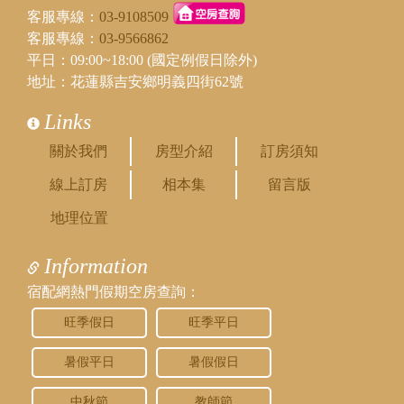
客服專線：
03-9108509
客服專線：
03-9566862
平日：09:00~18:00 (國定例假日除外)
地址：花蓮縣吉安鄉明義四街62號
Links
關於我們
房型介紹
訂房須知
線上訂房
相本集
留言版
地理位置
Information
宿配網熱門假期空房查詢：
旺季假日
旺季平日
暑假平日
暑假假日
中秋節
教師節