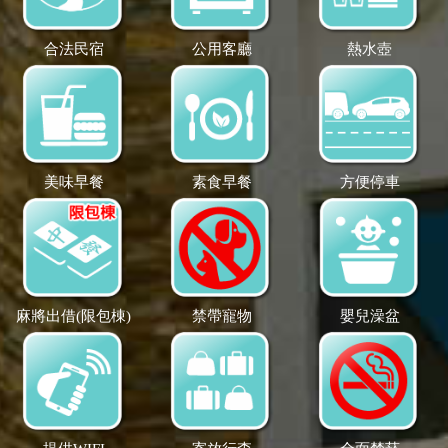
合法民宿
公用客廳
熱水壺
美味早餐
素食早餐
方便停車
麻將出借(限包棟)
禁帶寵物
嬰兒澡盆