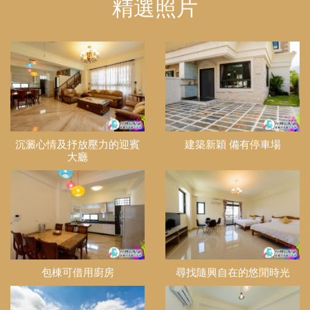
精選照片
沉澱心情及抒放壓力的迎賓
建築新穎 備有停車場
大廳
包棟可借用廚房
尋找隨興自在的悠閒時光