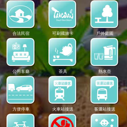
合法民宿
可刷國旅卡
戶外庭園
公用客廳
茶具
熱水壺
方便停車
火車站接送
客運站接送