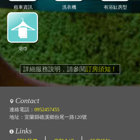
租車資訊
洗衣機
有浴缸房型
浴巾
詳細服務說明，請參閱
訂房須知！
Contact
連絡電話：
0952457455
地址：宜蘭縣礁溪鄉份尾一路120號
Links