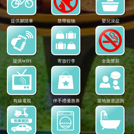
提供腳踏車
禁帶寵物
嬰兒澡盆
提供WIFI
寄放行李
全面禁菸
有線電視
伴手禮優惠券
當地旅遊諮詢