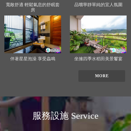
寬敞舒適 輕鬆氣息的舒眠套
品嚐寧靜單純的宜人氛圍
房
伴著星星泡澡 享受蟲鳴
坐擁四季水稻田美景饗宴
MORE
服務設施 Service