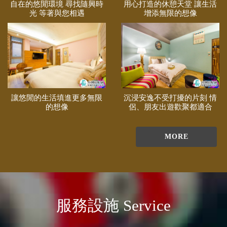
自在的悠閒環境 尋找隨興時
用心打造的休憩天堂 讓生活
光 等著與您相遇
增添無限的想像
讓悠閒的生活填進更多無限
沉浸安逸不受打擾的片刻 情
的想像
侶、朋友出遊歡聚都適合
MORE
服務設施 Service