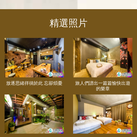
精選照片
放逐思緒徉徜於此 忘卻煩憂
旅人們譜出一篇篇愉快出遊
的樂章