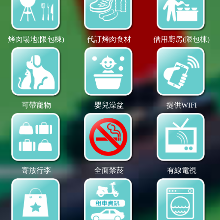
烤肉場地(限包棟)
代訂烤肉食材
借用廚房(限包棟)
可帶寵物
嬰兒澡盆
提供WIFI
寄放行李
全面禁菸
有線電視