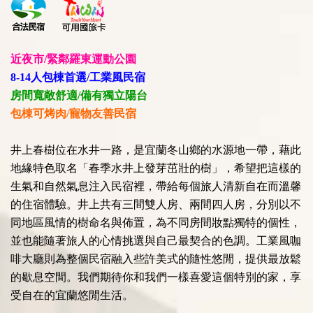
近夜市/緊鄰羅東運動公園
8-14人包棟首選/工業風民宿
房間寬敞舒適/備有獨立陽台
包棟可烤肉/寵物友善民宿
井上春樹位在水井一路，是宜蘭冬山鄉的水源地一帶，藉此
地緣特色取名「春季水井上發芽茁壯的樹」，希望把這樣的
生氣和自然氣息注入民宿裡，帶給每個旅人清新自在而溫馨
的住宿體驗。井上共有三間雙人房、兩間四人房，分別以不
同地區風情的樹命名與佈置，為不同房間妝點獨特的個性，
並也能隨著旅人的心情挑選與自己最契合的色調。工業風咖
啡大廳則為整個民宿融入些許美式的隨性悠閒，提供最放鬆
的歇息空間。我們期待你和我們一樣喜愛這個特別的家，享
受自在的宜蘭悠閒生活。