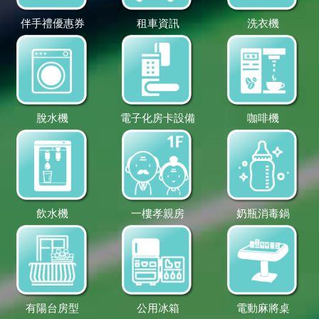
伴手禮優惠券
租車資訊
洗衣機
脫水機
電子化房卡設備
咖啡機
飲水機
一樓孝親房
奶瓶消毒鍋
有陽台房型
公用冰箱
電動麻將桌