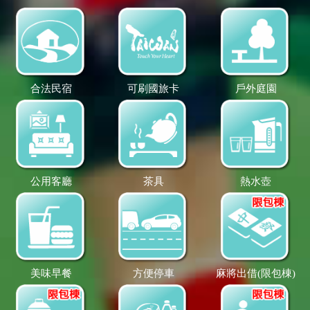
合法民宿
可刷國旅卡
戶外庭園
公用客廳
茶具
熱水壺
美味早餐
方便停車
麻將出借(限包棟)