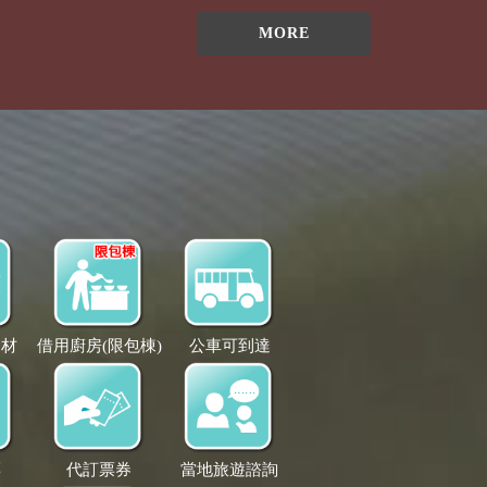
MORE
食材
借用廚房(限包棟)
公車可到達
票
代訂票券
當地旅遊諮詢