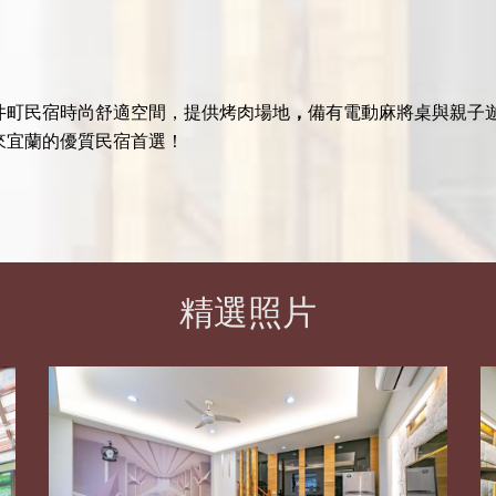
井町民宿時尚舒適空間，提供烤肉場地
，
備有電動麻將桌與親子
來宜蘭的優質民宿首選！
精選照片