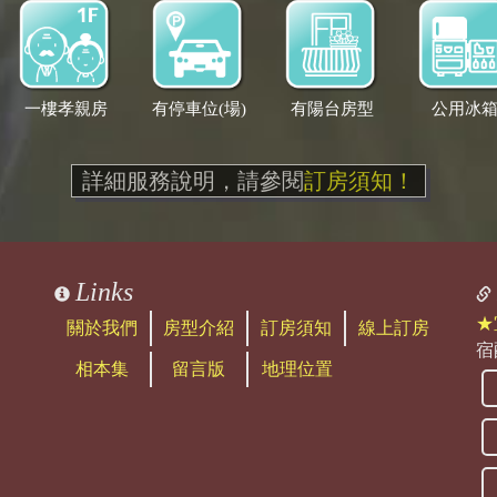
一樓孝親房
有停車位(場)
有陽台房型
公用冰
詳細服務說明，請參閱
訂房須知！
Links
★
關於我們
房型介紹
訂房須知
線上訂房
宿
相本集
留言版
地理位置