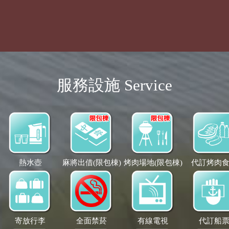
服務設施 Service
熱水壺
麻將出借(限包棟)
烤肉場地(限包棟)
代訂烤肉
寄放行李
全面禁菸
有線電視
代訂船