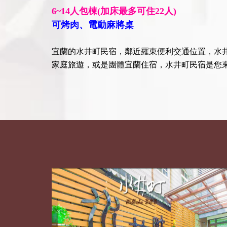
6~14人包棟
(
加床最多可住
22
人)
可烤肉、電動麻將桌
宜蘭的水井町民宿，鄰近羅東便利交通位置，水
家庭旅遊，或是團體宜蘭住宿，水井町民宿是您