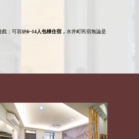
遊戲；可容納
6~14
人包棟住宿，
水井町民宿無論是