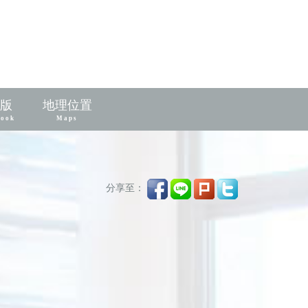
版
地理位置
book
Maps
分享至：