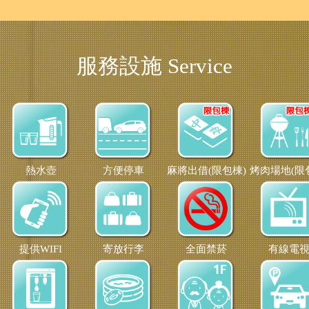
服務設施 Service
熱水壺
方便停車
麻將出借(限包棟)
烤肉場地(限
提供WIFI
寄放行李
全面禁菸
有線電