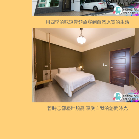
用四季的味道帶領旅客到自然原質的生活
暫時忘卻塵世煩憂 享受自我的悠閒時光