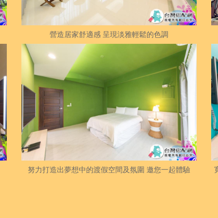
營造居家舒適感 呈現淡雅輕鬆的色調
努力打造出夢想中的渡假空間及氛圍 邀您一起體驗