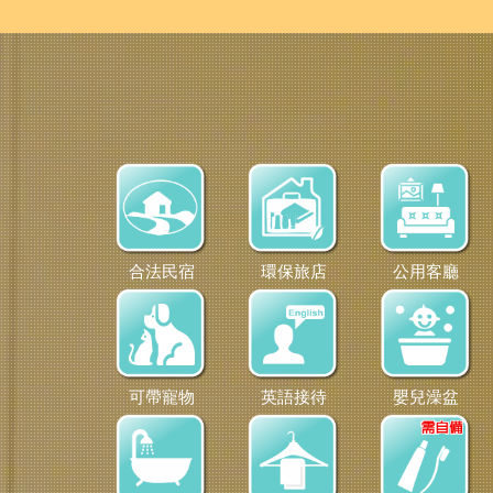
合法民宿
環保旅店
公用客廳
可帶寵物
英語接待
嬰兒澡盆