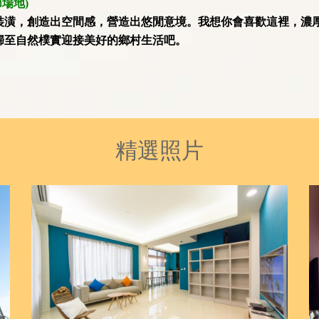
場地)
裝潢，創造出空間感，營造出悠閒意境。我想你會喜歡這裡，濃
歸至自然樸實迎接美好的鄉村生活吧。
精選照片