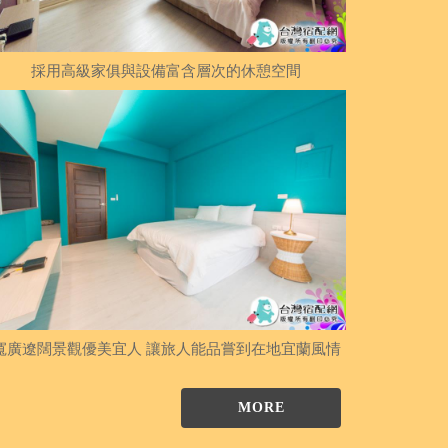
採用高級家俱與設備富含層次的休憩空間
寬廣遼闊景觀優美宜人 讓旅人能品嘗到在地宜蘭風情
MORE