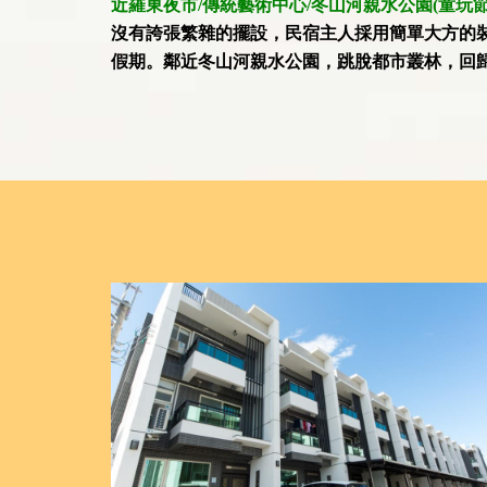
近羅東夜市/傳統藝術中心/冬山河親水公園(童玩節
沒有誇張繁雜的擺設，民宿主人採用簡單大方的
假期。鄰近冬山河親水公園，跳脫都市叢林，回