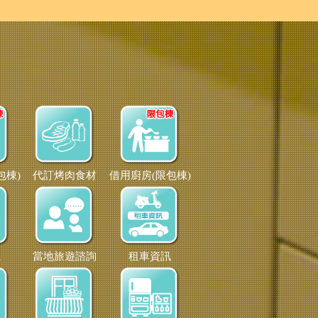
包棟)
代訂烤肉食材
借用廚房(限包棟)
視
當地旅遊諮詢
租車資訊