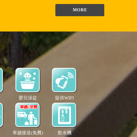
MORE
待
嬰兒澡盆
提供WIFI
單趟接送(免費)
飲水機