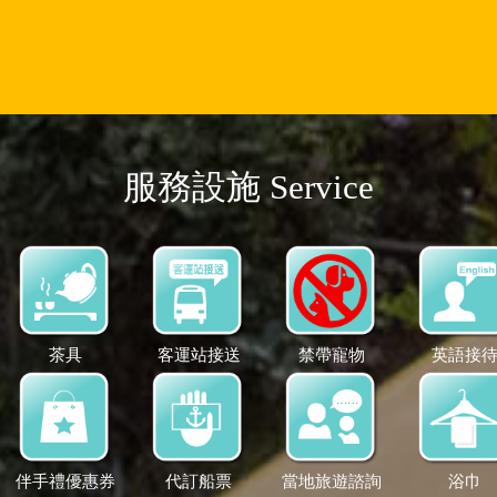
服務設施 Service
茶具
客運站接送
禁帶寵物
英語接
伴手禮優惠券
代訂船票
當地旅遊諮詢
浴巾