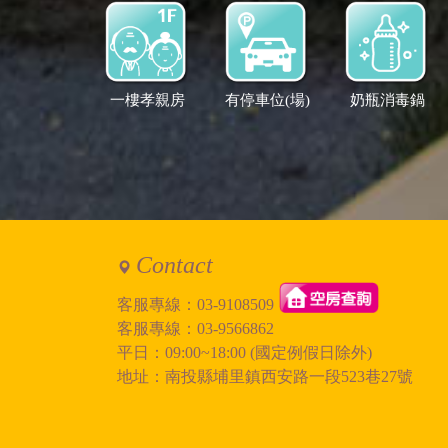
一樓孝親房
有停車位(場)
奶瓶消毒鍋
Contact
客服專線：
03-9108509
客服專線：
03-9566862
平日：09:00~18:00 (國定例假日除外)
地址：南投縣埔里鎮西安路一段523巷27號