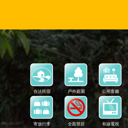
合法民宿
戶外庭園
公用客廳
寄放行李
全面禁菸
有線電視