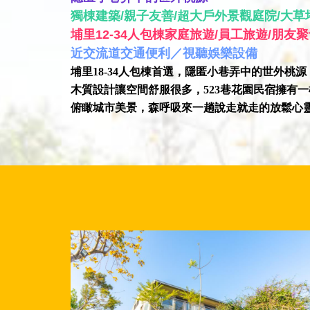
獨棟建築/親子友善/超大戶外景觀庭院/大草
埔里12-34人包棟家庭旅遊/員工旅遊/朋友
近交流道交通便利／視聽娛樂設備
埔里18-34人包棟首選，隱匿小巷弄中的世外桃
木質設計讓空間舒服很多，523巷花園民宿擁有
俯瞰城市美景，森呼吸來一趟說走就走的放鬆心靈