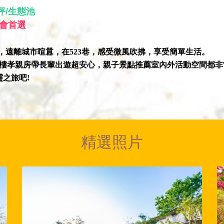
坪/生態池
聚會首選
源，遠離城市喧囂，在523巷，感受微風吹拂，享受簡單生活。
一樓孝親房帶長輩出遊超安心，親子景點推薦室內外活動空間都
之旅吧!
精選照片