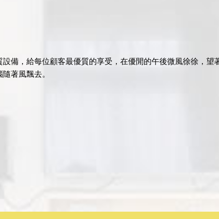
優質設備，給每位顧客最優質的享受，在優閒的午後微風徐徐，望
惱隨著風飄去。