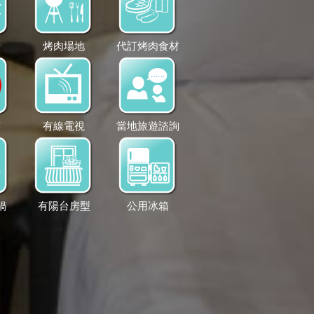
借
烤肉場地
代訂烤肉食材
菸
有線電視
當地旅遊諮詢
鍋
有陽台房型
公用冰箱