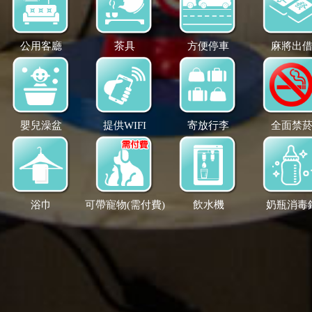
公用客廳
茶具
方便停車
麻將出
嬰兒澡盆
提供WIFI
寄放行李
全面禁
浴巾
可帶寵物(需付費)
飲水機
奶瓶消毒