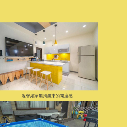
溫馨如家無拘無束的閒適感