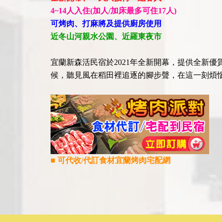
4~14人入住(加人/加床最多可住17人)
可烤肉、打麻將及提供廚房使用
近冬山河親水公園、近羅東夜市
宜蘭新森活民宿於2021年全新開幕，提供全新
候，聽見風在稻田裡追逐的腳步聲，在這一刻煩
■ 可代收/代訂食材
宜蘭烤肉宅配網​