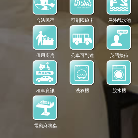
合法民宿
可刷國旅卡
戶外戲水池
借用廚房
公車可到達
英語接待
租車資訊
洗衣機
脫水機
電動麻將桌