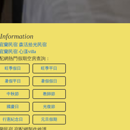
Information
宜蘭民宿 森活拾光民宿
宜蘭民宿 心漾villa
配網熱門假期空房查詢：
旺季假日
旺季平日
暑假平日
暑假假日
中秋節
教師節
國慶日
光復節
行憲紀念日
元旦假期
蘭民宿
宿配網製作維護