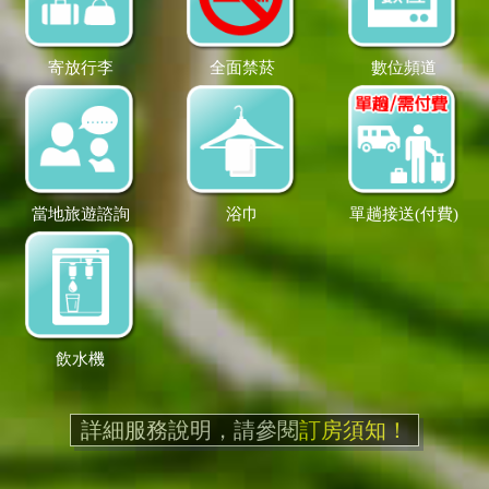
寄放行李
全面禁菸
數位頻道
當地旅遊諮詢
浴巾
單趟接送(付費)
飲水機
詳細服務說明，請參閱
訂房須知！