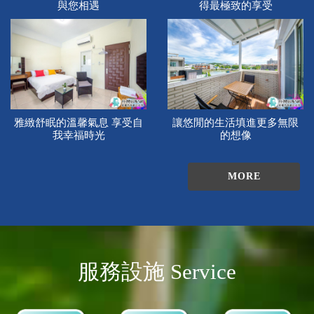
與您相遇
得最極致的享受
雅緻舒眠的溫馨氣息 享受自
讓悠閒的生活填進更多無限
我幸福時光
的想像
MORE
服務設施 Service