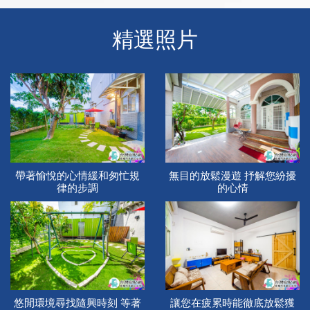
精選照片
帶著愉悅的心情緩和匆忙規
無目的放鬆漫遊 抒解您紛擾
律的步調
的心情
悠閒環境尋找隨興時刻 等著
讓您在疲累時能徹底放鬆獲