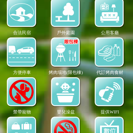
合法民宿
戶外庭園
公用客廳
方便停車
烤肉場地(限包棟)
代訂烤肉食材
禁帶寵物
嬰兒澡盆
提供WIFI