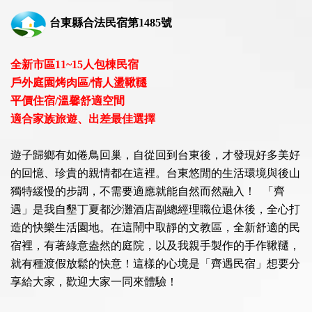
台東縣合法民宿第1485號
全新市區11~15人包棟民宿
戶外庭園烤肉區/情人盪鞦韆
平價住宿/溫馨舒適空間
適合家族旅遊、出差最佳選擇
遊子歸鄉有如倦鳥回巢，自從回到台東後，才發現好多美好
的回憶、珍貴的親情都在這裡。台東悠閒的生活環境與後山
獨特緩慢的步調，不需要適應就能自然而然融入！ 「齊
遇」是我自墾丁夏都沙灘酒店副總經理職位退休後，全心打
造的快樂生活園地。在這鬧中取靜的文教區，全新舒適的民
宿裡，有著綠意盎然的庭院，以及我親手製作的手作鞦韆，
就有種渡假放鬆的快意！這樣的心境是「齊遇民宿」想要分
享給大家，歡迎大家一同來體驗！