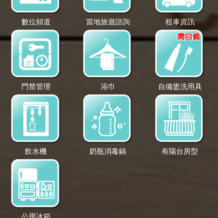
數位頻道
當地旅遊諮詢
租車資訊
門禁管理
浴巾
自備盥洗用具
飲水機
奶瓶消毒鍋
有陽台房型
公用冰箱