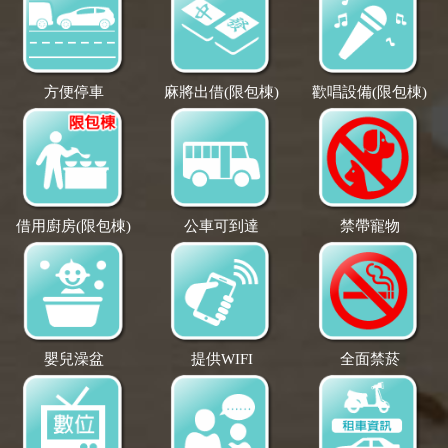
方便停車
麻將出借(限包棟)
歡唱設備(限包棟)
借用廚房(限包棟)
公車可到達
禁帶寵物
嬰兒澡盆
提供WIFI
全面禁菸