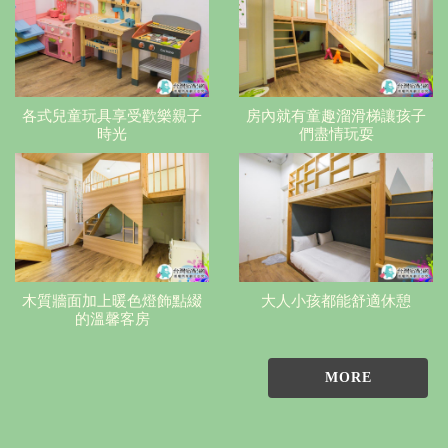
各式兒童玩具享受歡樂親子
房內就有童趣溜滑梯讓孩子
時光
們盡情玩耍
木質牆面加上暖色燈飾點綴
大人小孩都能舒適休憩
的溫馨客房
MORE