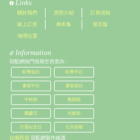
Links
關於我們
房型介紹
訂房須知
線上訂房
相本集
留言版
地理位置
Information
宿配網熱門假期空房查詢：
旺季假日
旺季平日
暑假平日
暑假假日
中秋節
教師節
國慶日
光復節
行憲紀念日
元旦假期
台南民宿
宿配網製作維護