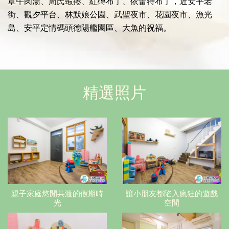
章牛肉湯、周氏蝦捲、紅磚布丁、依蕾特布丁，近安平老
街、觀夕平台、林默娘公園、武聖夜市、花園夜市、漁光
島、安平定情碼頭德陽艦園區、大魚的祝福。
精選照片
親子家庭悠閒共渡的假期時
讓小朋友都陷入瘋狂的遊戲
光
空間