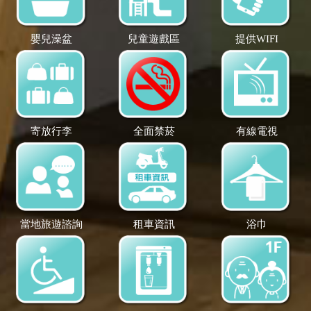
嬰兒澡盆
兒童遊戲區
提供WIFI
寄放行李
全面禁菸
有線電視
當地旅遊諮詢
租車資訊
浴巾