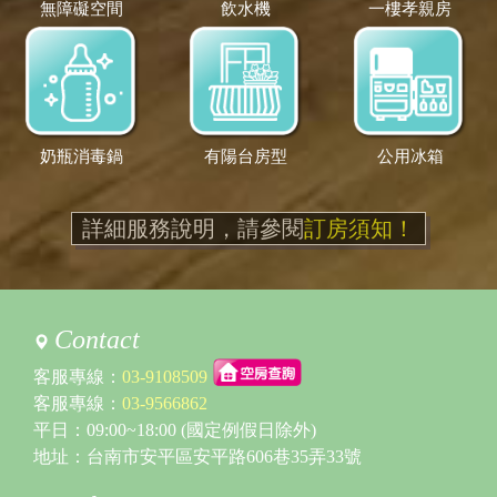
無障礙空間
飲水機
一樓孝親房
奶瓶消毒鍋
有陽台房型
公用冰箱
詳細服務說明，請參閱
訂房須知！
Contact
客服專線：
03-9108509
客服專線：
03-9566862
平日：09:00~18:00 (國定例假日除外)
地址：台南市安平區安平路606巷35弄33號