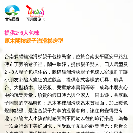
提供2~8人包棟
原木閣樓親子溜滑梯房型
台南躲貓貓溜滑梯親子包棟民宿，位於台南安平區安平路紅
磚布丁旁的巷子裡，鬧中取靜，提供親子雙人、四人房型及
2～8人親子包棟住宿，躲貓貓溜滑梯親子包棟民宿規劃了讓
小朋友都陷入瘋狂的遊戲室，提供各式客樣的玩具、廚具
台、大型積木、蹺蹺板、兒童繪本書籍等等，成為小朋友心
中的玩樂天堂，珍貴的假日時光與全家人一同出遊，共享親
子同樂的幸福時刻；原木閣樓溜滑梯為木質牆面，加上暖色
燈飾點綴，是適合親子共享的溫馨客房，讓住房變得更有
趣，無論大人小孩都能感受到不同於以往的旅行樂趣，為每
一次旅行寫下美好回憶，享受親子互動的歡樂時光；鄰近文